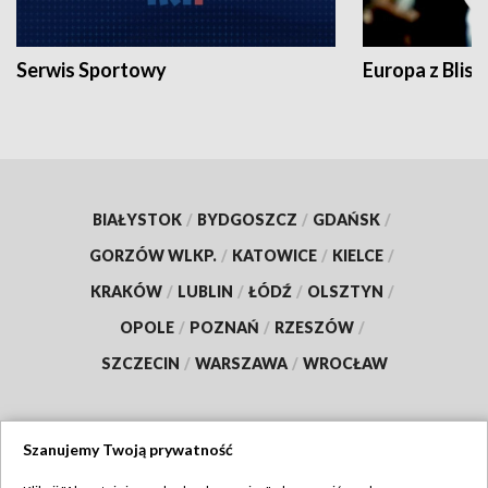
Serwis Sportowy
Europa z Blisk
BIAŁYSTOK
/
BYDGOSZCZ
/
GDAŃSK
/
GORZÓW WLKP.
/
KATOWICE
/
KIELCE
/
KRAKÓW
/
LUBLIN
/
ŁÓDŹ
/
OLSZTYN
/
OPOLE
/
POZNAŃ
/
RZESZÓW
/
SZCZECIN
/
WARSZAWA
/
WROCŁAW
Szanujemy Twoją prywatność
Dołącz do nas: