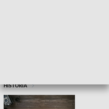
NAUKA I EDUKACJA
Z indeksem w ręku
Droga po suk
HISTORIA