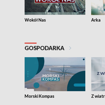
Wokół Nas
Arka
GOSPODARKA
Morski Kompas
Z wiat