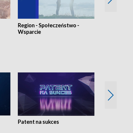
Region - Społeczeństwo -
Bez Barier
Wsparcie
Patent na sukces
Rolnictwo w 