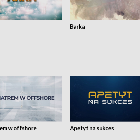
Barka
rem w offshore
Apetyt na sukces