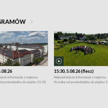
OGRAMÓW
5.08.26
15:30, 5.08.26 (flesz)
jsze informacje z regionu.
Najważniejsze informacje z regionu.
d poniedziałku do piątku 15:30
Kronika od poniedziałku do piątku 1
16:30 (+ rozmowa), 18:30, 21:30.
(flesz), 16:30 (+ rozmowa), 18:30, 21
y i święta 15:30 i 16:30
W weekendy i święta 15:30 i 16:30
8:30 i 21:30. Dziennikarze czekają
(flesz), 18:30 i 21:30. Dziennikarze c
a zgłoszenia: Szczecin - tel. 91-
na Państwa zgłoszenia: Szczecin - te
0, Koszalin - tel. 94-34-50-054,
4 8-10-400, Koszalin - tel. 94-34-50