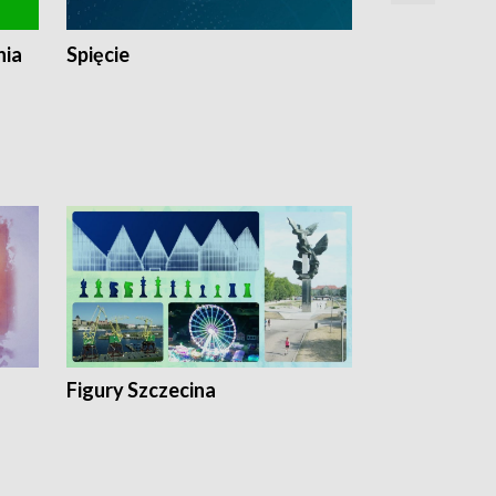
nia
Spięcie
Niedziałkow
Figury Szczecina