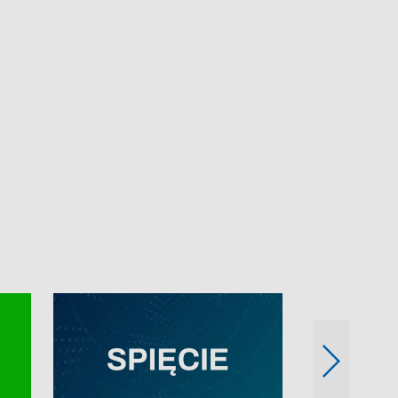
e-mail: kronika@tvp.pl.
e-mail: kronika@t