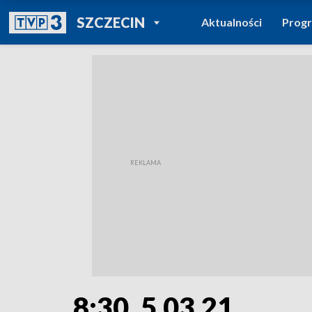
POWRÓT DO
SZCZECIN
Aktualności
Prog
TVP REGIONY
8:30, 5.03.21