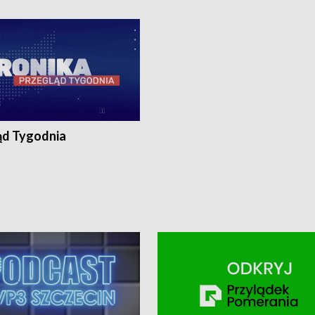
ronika@tvp.pl.
e-mail: kronika@tvp.pl.
ąd Tygodnia