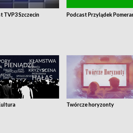
t TVP3 Szczecin
Podcast Przylądek Pomera
Kultura
Twórcze horyzonty