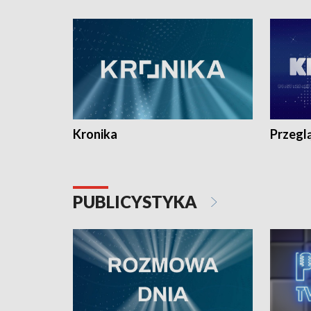
e-mail: kronika@tvp.pl.
e-mail: k
Kronika
Przegl
PUBLICYSTYKA