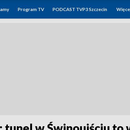
ramy
Program TV
PODCAST TVP3 Szczecin
Więce
 tunel w Świnoujściu to