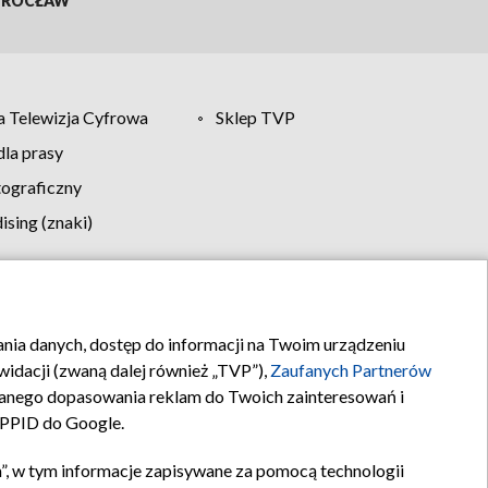
ROCŁAW
 Telewizja Cyfrowa
Sklep TVP
la prasy
tograficzny
sing (znaki)
klamy
Kontakt
rania danych, dostęp do informacji na Twoim urządzeniu
idacji (zwaną dalej również „TVP”),
Zaufanych Partnerów
anego dopasowania reklam do Twoich zainteresowań i
a PPID do Google.
”, w tym informacje zapisywane za pomocą technologii