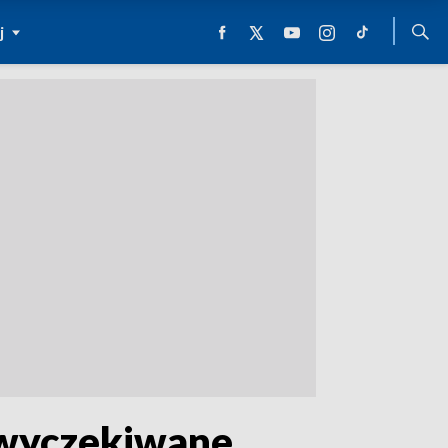
j
 wyczekiwane