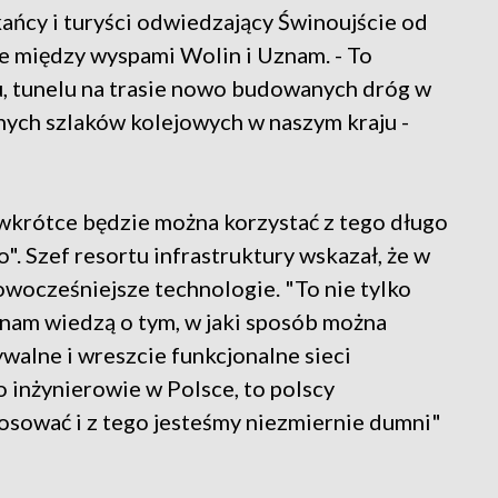
ańcy i turyści odwiedzający Świnoujście od
we między wyspami Wolin i Uznam. - To
u, tunelu na trasie nowo budowanych dróg w
nych szlaków kolejowych w naszym kraju -
uż wkrótce będzie można korzystać z tego długo
 Szef resortu infrastruktury wskazał, że w
owocześniejsze technologie. "To nie tylko
nam wiedzą o tym, w jaki sposób można
alne i wreszcie funkcjonalne sieci
 inżynierowie w Polsce, to polscy
tosować i z tego jesteśmy niezmiernie dumni"