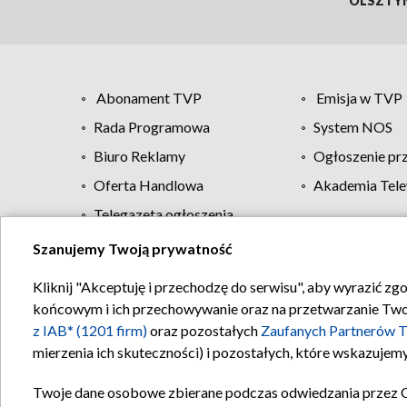
OLSZTY
Abonament TVP
Emisja w TVP
Rada Programowa
System NOS
Biuro Reklamy
Ogłoszenie pr
Oferta Handlowa
Akademia Tele
Telegazeta ogłoszenia
Szanujemy Twoją prywatność
Regulamin TVP
Kliknij "Akceptuję i przechodzę do serwisu", aby wyrazić zg
końcowym i ich przechowywanie oraz na przetwarzanie Twoich
z IAB* (1201 firm)
oraz pozostałych
Zaufanych Partnerów T
mierzenia ich skuteczności) i pozostałych, które wskazujemy
Twoje dane osobowe zbierane podczas odwiedzania przez 