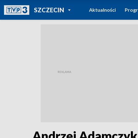
POWRÓT DO
SZCZECIN
Aktualności
Prog
TVP REGIONY
Andrzej Adamczyk: