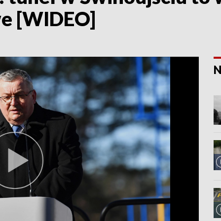
we [WIDEO]
N