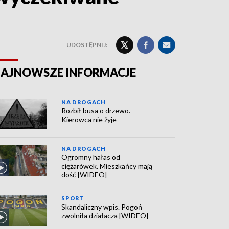
UDOSTĘPNIJ:
AJNOWSZE INFORMACJE
NA DROGACH
Rozbił busa o drzewo.
Kierowca nie żyje
NA DROGACH
Ogromny hałas od
ciężarówek. Mieszkańcy mają
dość [WIDEO]
SPORT
Skandaliczny wpis. Pogoń
zwolniła działacza [WIDEO]