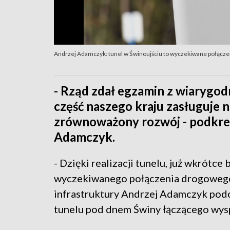
Andrzej Adamczyk: tunel w Świnoujściu to wyczekiwane połącz
- Rząd zdał egzamin z wiarygodn
część naszego kraju zasługuje n
zrównoważony rozwój - podkreśl
Adamczyk.
- Dzięki realizacji tunelu, już wkrótc
wyczekiwanego połączenia drogowego 
infrastruktury Andrzej Adamczyk podc
tunelu pod dnem Świny łączącego wys