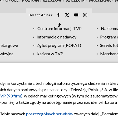
N
/
OPOLE
/
POZNAŃ
/
RZESZÓW
/
SZCZECIN
/
WARSZAWA
/
W
Dołącz do nas:
Centrum informacji TVP
Naziemna
Informacje o nadawcy
Program d
zetargowe
Zgłoś program (ROPAT)
Serwis fo
wizyjna
Kariera w TVP
Merchandi
Polityka prywatności
Moje zgody
Pomoc
Biuro re
ody na korzystanie z technologii automatycznego śledzenia i zbie
 danych osobowych przez nas, czyli Telewizję Polską S.A. w likw
VP (93 firm)
, w celach marketingowych (w tym do zautomatyzow
 poniżej, a także zgody na udostępnianie przez nas identyfikator
Ciebie naszych
poszczególnych serwisów
zwanych dalej „Portalem