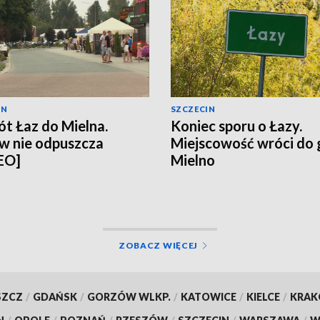
IN
SZCZECIN
t Łaz do Mielna.
Koniec sporu o Łazy.
w nie odpuszcza
Miejscowość wróci do
EO]
Mielno
ZOBACZ WIĘCEJ
SZCZ
/
GDAŃSK
/
GORZÓW WLKP.
/
KATOWICE
/
KIELCE
/
KRA