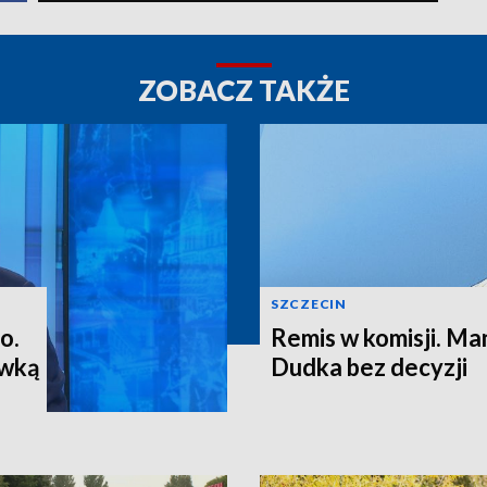
ZOBACZ TAKŻE
SZCZECIN
o.
Remis w komisji. M
ewką
Dudka bez decyzji