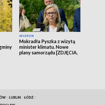
SZCZECIN
Mokradła Pyszka z wizytą
 gminy
minister klimatu. Nowe
plany samorządu [ZDJĘCIA,
WIDEO]
KÓW
/
LUBLIN
/
ŁÓDŹ
/