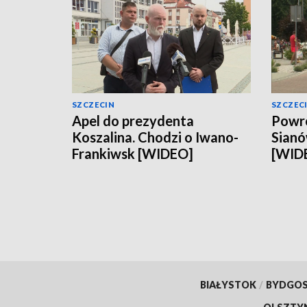
SZCZECIN
SZCZEC
Apel do prezydenta
Powró
Koszalina. Chodzi o Iwano-
Sianó
Frankiwsk [WIDEO]
[WID
BIAŁYSTOK
/
BYDGO