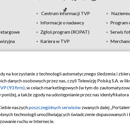
Centrum informacji TVP
Naziemna
Informacje o nadawcy
Program d
zetargowe
Zgłoś program (ROPAT)
Serwis fo
wizyjna
Kariera w TVP
Merchandi
Polityka prywatności
Moje zgody
Pomoc
Biuro re
ody na korzystanie z technologii automatycznego śledzenia i zbie
 danych osobowych przez nas, czyli Telewizję Polską S.A. w likw
VP (93 firm)
, w celach marketingowych (w tym do zautomatyzow
 poniżej, a także zgody na udostępnianie przez nas identyfikator
Ciebie naszych
poszczególnych serwisów
zwanych dalej „Portalem
obnych technologii umożliwiających świadczenie dopasowanych i be
zowanie ruchu w Internecie.