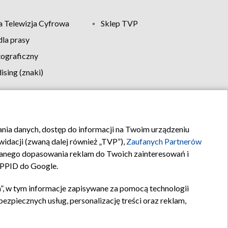
 Telewizja Cyfrowa
Sklep TVP
la prasy
tograficzny
sing (znaki)
klamy
Kontakt
rania danych, dostęp do informacji na Twoim urządzeniu
idacji (zwaną dalej również „TVP”),
Zaufanych Partnerów
anego dopasowania reklam do Twoich zainteresowań i
a PPID do Google.
”, w tym informacje zapisywane za pomocą technologii
zpiecznych usług, personalizację treści oraz reklam,