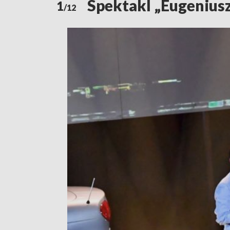
Spektakl „Eugeniusz
1
/12