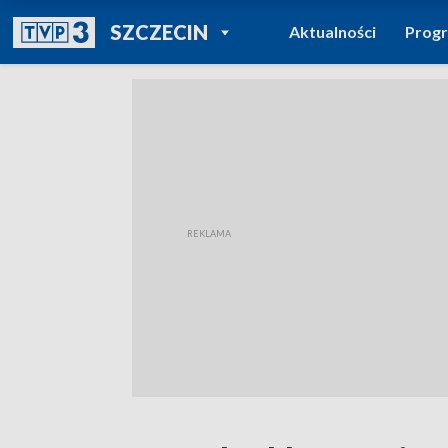
POWRÓT DO
SZCZECIN
Aktualności
Prog
TVP REGIONY