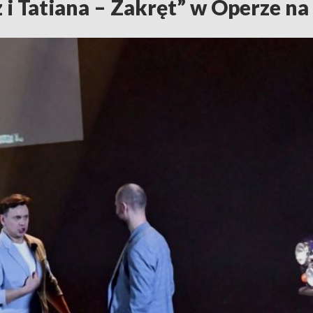
 i Tatiana – Zakręt” w Operze n