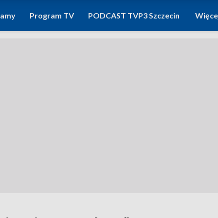
ramy
Program TV
PODCAST TVP3 Szczecin
Więce