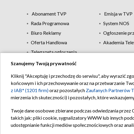
Abonament TVP
Emisja w TVP
Rada Programowa
System NOS
Biuro Reklamy
Ogłoszenie pr
Oferta Handlowa
Akademia Tele
Telegazeta ogłoszenia
Szanujemy Twoją prywatność
Regulamin TVP
Kliknij "Akceptuję i przechodzę do serwisu", aby wyrazić zg
końcowym i ich przechowywanie oraz na przetwarzanie Twoich
z IAB* (1201 firm)
oraz pozostałych
Zaufanych Partnerów T
mierzenia ich skuteczności) i pozostałych, które wskazujemy
Twoje dane osobowe zbierane podczas odwiedzania przez 
takich jak: pliki cookie, sygnalizatory WWW lub innych pod
udostępnianie funkcji mediów społecznościowych oraz anali