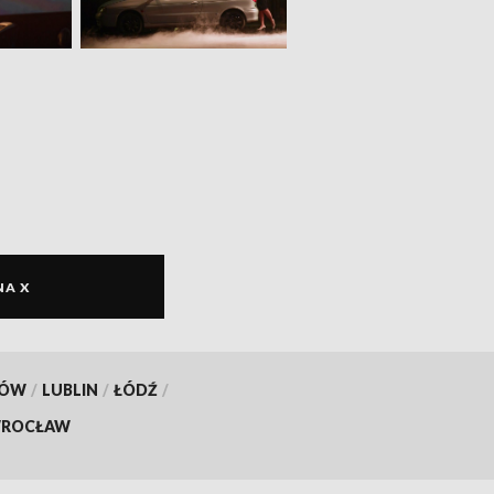
NA X
KÓW
/
LUBLIN
/
ŁÓDŹ
/
ROCŁAW