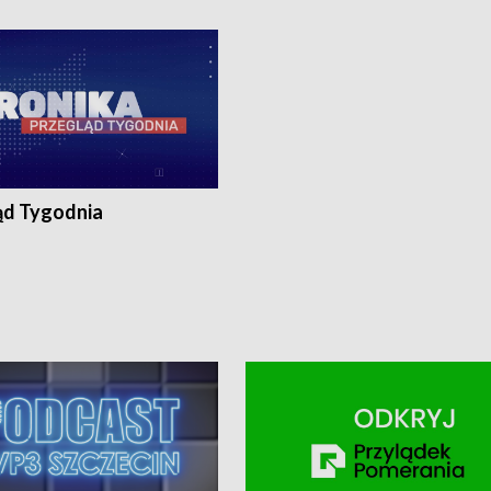
ronika@tvp.pl.
e-mail: kronika@tvp.pl.
ąd Tygodnia