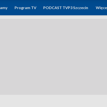
ramy
Program TV
PODCAST TVP3 Szczecin
Więce