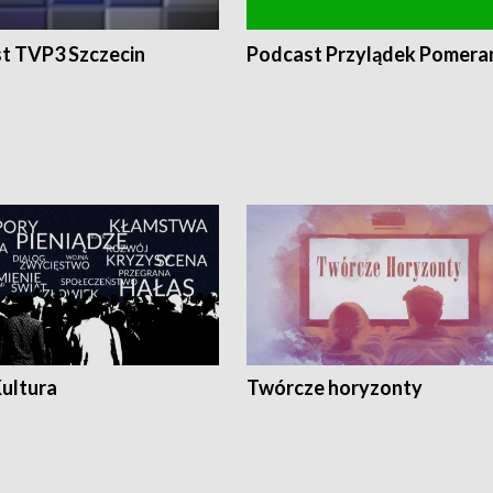
t TVP3 Szczecin
Podcast Przylądek Pomera
Kultura
Twórcze horyzonty