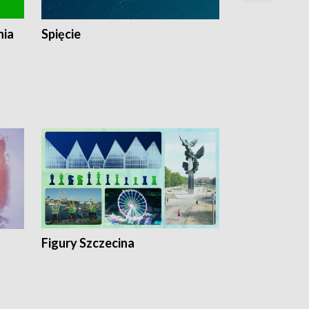
nia
Spięcie
Niedziałkow
Figury Szczecina