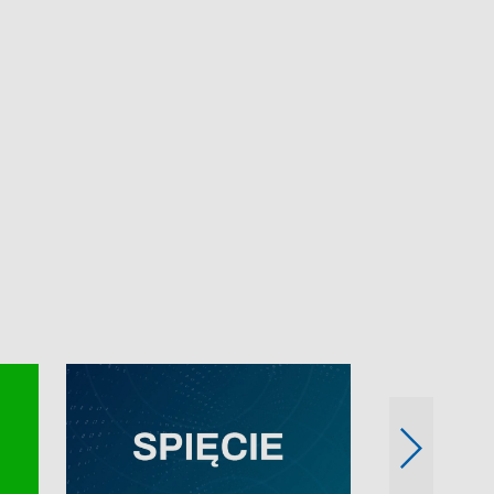
e-mail: kronika@tvp.pl.
e-mail: kronika@t