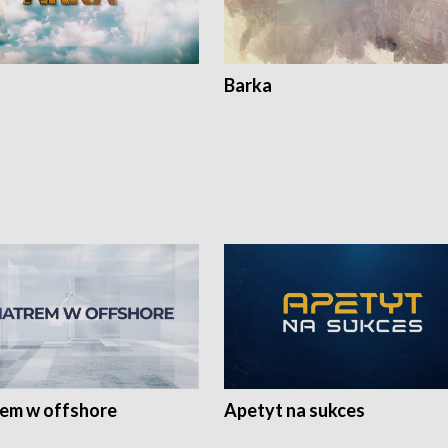
Barka
rem w offshore
Apetyt na sukces