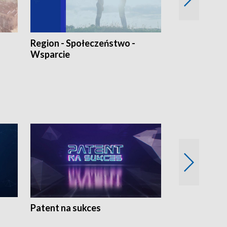
Region - Społeczeństwo -
Bez Barier
Wsparcie
Patent na sukces
Rolnictwo w 