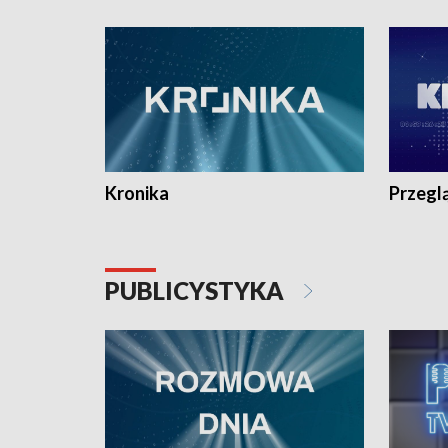
e-mail: kronika@tvp.pl.
e-mail: k
Kronika
Przegl
PUBLICYSTYKA