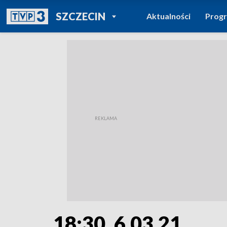
POWRÓT DO
SZCZECIN
Aktualności
Prog
TVP REGIONY
18:30, 6.03.21