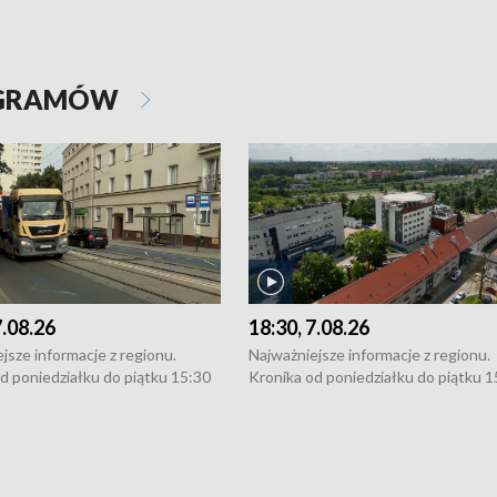
OGRAMÓW
7.08.26
18:30, 7.08.26
jsze informacje z regionu.
Najważniejsze informacje z regionu.
d poniedziałku do piątku 15:30
Kronika od poniedziałku do piątku 1
16:30 (+ rozmowa), 18:30, 21:30.
(flesz), 16:30 (+ rozmowa), 18:30, 21
y i święta 15:30 i 16:30
W weekendy i święta 15:30 i 16:30
8:30 i 21:30. Dziennikarze czekają
(flesz), 18:30 i 21:30. Dziennikarze c
a zgłoszenia: Szczecin - tel. 91-
na Państwa zgłoszenia: Szczecin - te
0, Koszalin - tel. 94-34-50-054,
4 8-10-400, Koszalin - tel. 94-34-50