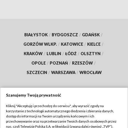
BIAŁYSTOK
/
BYDGOSZCZ
/
GDAŃSK
/
GORZÓW WLKP.
/
KATOWICE
/
KIELCE
/
KRAKÓW
/
LUBLIN
/
ŁÓDŹ
/
OLSZTYN
/
OPOLE
/
POZNAŃ
/
RZESZÓW
/
SZCZECIN
/
WARSZAWA
/
WROCŁAW
Szanujemy Twoją prywatność
Dołącz do nas:
Kliknij "Akceptuję i przechodzę do serwisu", aby wyrazić zgody na
korzystanie z technologii automatycznego śledzenia i zbierania danych,
TVP
dostęp do informacji na Twoim urządzeniu końcowym i ich
Abonament TVP
przechowywanie oraz na przetwarzanie Twoich danych osobowych przez
Regulamin TVP
nas, czyli Telewizję Polską S.A. w likwidacji (zwaną dalej również „TVP”),