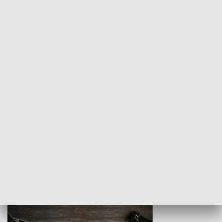
Z indeksem w ręku
Droga po suk
HISTORIA