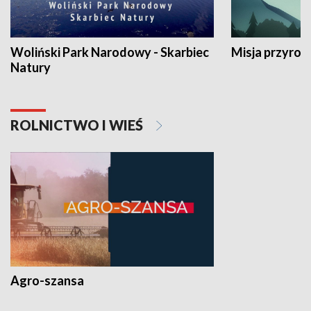
Woliński Park Narodowy - Skarbiec
Misja przyrod
Natury
ROLNICTWO I WIEŚ
Agro-szansa