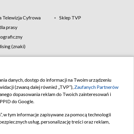
 Telewizja Cyfrowa
Sklep TVP
la prasy
tograficzny
sing (znaki)
klamy
Kontakt
rania danych, dostęp do informacji na Twoim urządzeniu
idacji (zwaną dalej również „TVP”),
Zaufanych Partnerów
anego dopasowania reklam do Twoich zainteresowań i
a PPID do Google.
”, w tym informacje zapisywane za pomocą technologii
zpiecznych usług, personalizację treści oraz reklam,