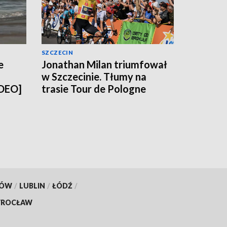
SZCZECIN
e
Jonathan Milan triumfował
w Szczecinie. Tłumy na
IDEO]
trasie Tour de Pologne
[WIDEO, ZDJĘCIA]
KÓW
/
LUBLIN
/
ŁÓDŹ
/
ROCŁAW