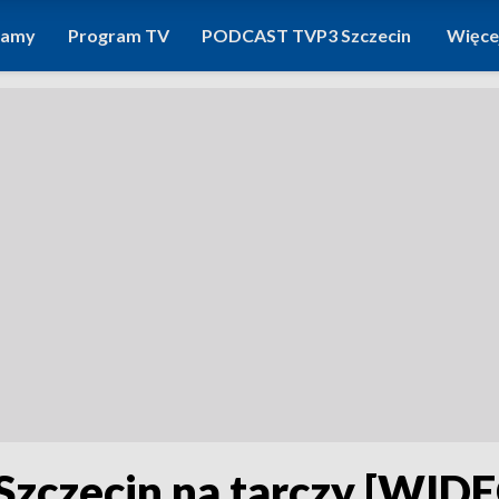
ramy
Program TV
PODCAST TVP3 Szczecin
Więce
Szczecin na tarczy [WID