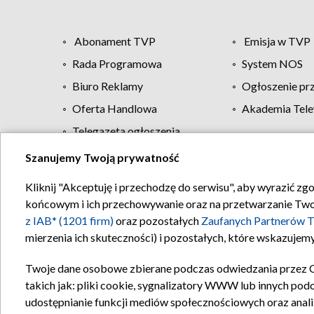
Abonament TVP
Emisja w TVP
Rada Programowa
System NOS
Biuro Reklamy
Ogłoszenie pr
Oferta Handlowa
Akademia Tele
Telegazeta ogłoszenia
Szanujemy Twoją prywatność
Regulamin TVP
Kliknij "Akceptuję i przechodzę do serwisu", aby wyrazić zg
końcowym i ich przechowywanie oraz na przetwarzanie Twoich
z IAB* (1201 firm)
oraz pozostałych
Zaufanych Partnerów T
mierzenia ich skuteczności) i pozostałych, które wskazujemy
Twoje dane osobowe zbierane podczas odwiedzania przez 
takich jak: pliki cookie, sygnalizatory WWW lub innych pod
udostępnianie funkcji mediów społecznościowych oraz anali