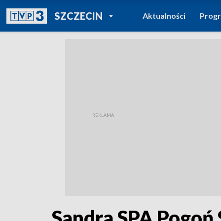
POWRÓT DO
SZCZECIN
Aktualności
Prog
TVP REGIONY
Sandra SPA Pogoń 