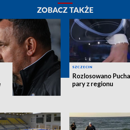
ZOBACZ TAKŻE
SZCZECIN
Rozlosowano Puchar
ę
pary z regionu