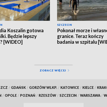
IN
SZCZECIN
ia Koszalin gotowa
Pokonał morze i własn
lki. Będzie lepszy
granice. Teraz kończy
n? [WIDEO]
badania w szpitalu [W
ZOBACZ WIĘCEJ
SZCZ
/
GDAŃSK
/
GORZÓW WLKP.
/
KATOWICE
/
KIELCE
/
KRA
N
/
OPOLE
/
POZNAŃ
/
RZESZÓW
/
SZCZECIN
/
WARSZAWA
/
W