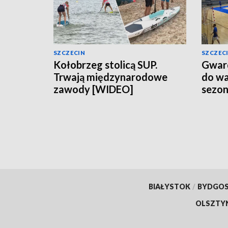
SZCZECIN
SZCZEC
Kołobrzeg stolicą SUP.
Gward
Trwają międzynarodowe
do wa
zawody [WIDEO]
sezo
BIAŁYSTOK
/
BYDGO
OLSZTY