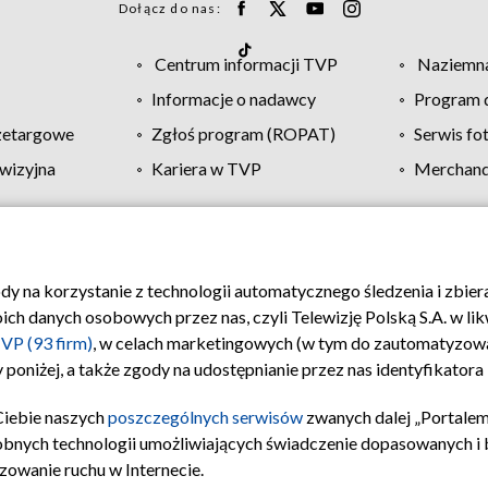
Dołącz do nas:
Centrum informacji TVP
Naziemna
Informacje o nadawcy
Program d
zetargowe
Zgłoś program (ROPAT)
Serwis fo
wizyjna
Kariera w TVP
Merchandi
Polityka prywatności
Moje zgody
Pomoc
Biuro re
ody na korzystanie z technologii automatycznego śledzenia i zbie
 danych osobowych przez nas, czyli Telewizję Polską S.A. w likw
VP (93 firm)
, w celach marketingowych (w tym do zautomatyzow
 poniżej, a także zgody na udostępnianie przez nas identyfikator
Ciebie naszych
poszczególnych serwisów
zwanych dalej „Portalem
obnych technologii umożliwiających świadczenie dopasowanych i be
zowanie ruchu w Internecie.