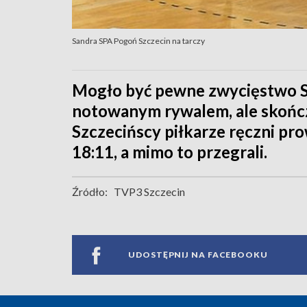
Sandra SPA Pogoń Szczecin na tarczy
Mogło być pewne zwycięstwo Sa
notowanym rywalem, ale skończ
Szczecińscy piłkarze ręczni p
18:11, a mimo to przegrali.
Źródło:
TVP3 Szczecin
UDOSTĘPNIJ NA FACEBOOKU