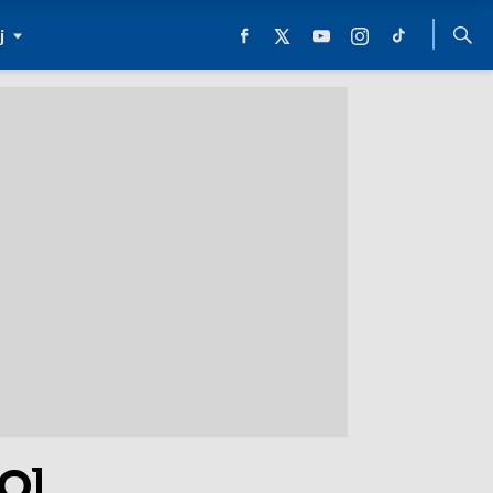
j
EO]