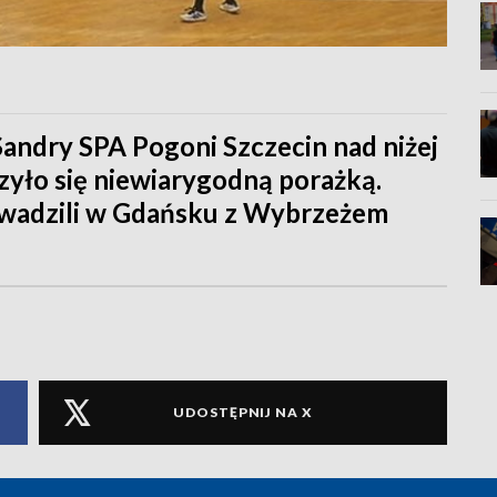
ndry SPA Pogoni Szczecin nad niżej
yło się niewiarygodną porażką.
rowadzili w Gdańsku z Wybrzeżem
UDOSTĘPNIJ NA X