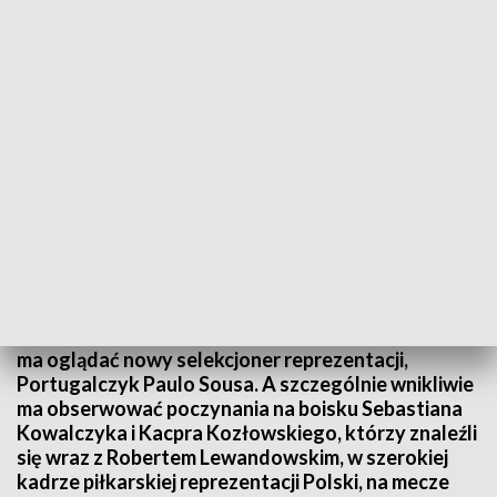
(fot. PAP/CAROLINE BLUMBERG)
To bardzo ważny mecz dla Portowców. Po pierwsze
dlatego, że Pogoń ma dziś szansę przerwać złą
passę, a po drugie, że spotkanie z Lechem Poznań,
ma oglądać nowy selekcjoner reprezentacji,
Portugalczyk Paulo Sousa. A szczególnie wnikliwie
ma obserwować poczynania na boisku Sebastiana
Kowalczyka i Kacpra Kozłowskiego, którzy znaleźli
się wraz z Robertem Lewandowskim, w szerokiej
kadrze piłkarskiej reprezentacji Polski, na mecze