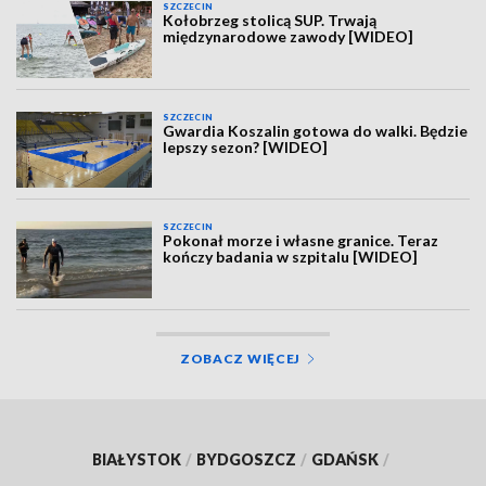
SZCZECIN
Kołobrzeg stolicą SUP. Trwają
międzynarodowe zawody [WIDEO]
SZCZECIN
Gwardia Koszalin gotowa do walki. Będzie
lepszy sezon? [WIDEO]
SZCZECIN
Pokonał morze i własne granice. Teraz
kończy badania w szpitalu [WIDEO]
ZOBACZ WIĘCEJ
BIAŁYSTOK
/
BYDGOSZCZ
/
GDAŃSK
/