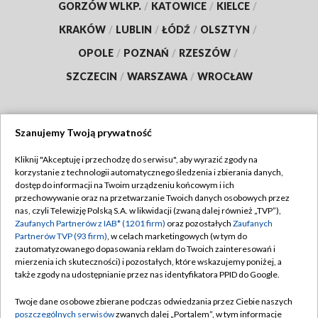
GORZÓW WLKP.
/
KATOWICE
/
KIELCE
/
KRAKÓW
/
LUBLIN
/
ŁÓDŹ
/
OLSZTYN
/
OPOLE
/
POZNAŃ
/
RZESZÓW
/
SZCZECIN
/
WARSZAWA
/
WROCŁAW
Szanujemy Twoją prywatność
Dołącz do nas:
Kliknij "Akceptuję i przechodzę do serwisu", aby wyrazić zgody na
korzystanie z technologii automatycznego śledzenia i zbierania danych,
TVP
dostęp do informacji na Twoim urządzeniu końcowym i ich
Abonament TVP
przechowywanie oraz na przetwarzanie Twoich danych osobowych przez
Regulamin TVP
nas, czyli Telewizję Polską S.A. w likwidacji (zwaną dalej również „TVP”),
Emisja w TVP
Polityka prywatności
Zaufanych Partnerów z IAB* (1201 firm)
oraz pozostałych
Zaufanych
Partnerów TVP (93 firm)
, w celach marketingowych (w tym do
Centrum informacji TVP
Moje zgody
zautomatyzowanego dopasowania reklam do Twoich zainteresowań i
mierzenia ich skuteczności) i pozostałych, które wskazujemy poniżej, a
Naziemna Telewizja Cyfrowa
Pomoc
także zgody na udostępnianie przez nas identyfikatora PPID do Google.
Sklep TVP
Biuro reklamy
Twoje dane osobowe zbierane podczas odwiedzania przez Ciebie naszych
Rada Programowa
Kontakt
poszczególnych serwisów
zwanych dalej „Portalem”, w tym informacje