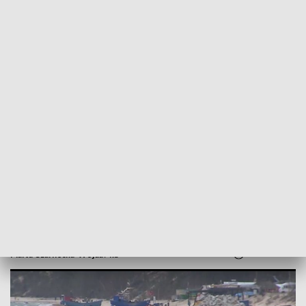
POWRÓT DO
SZCZECIN
TVP REGIONY
Zachodniopomorskie kurorty odżyły
[WIDEO]
2021-03-07
Marta Czarnecka-Wojda / kb