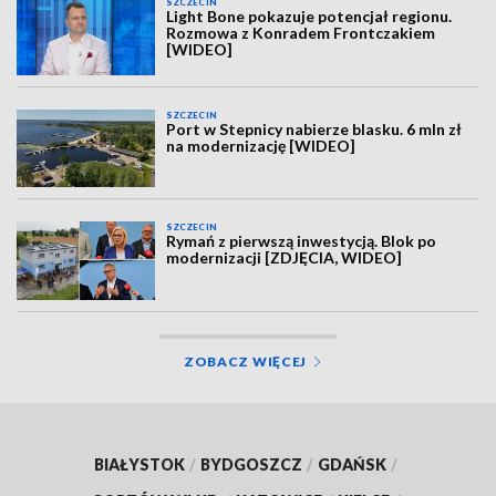
SZCZECIN
Light Bone pokazuje potencjał regionu.
Rozmowa z Konradem Frontczakiem
[WIDEO]
SZCZECIN
Port w Stepnicy nabierze blasku. 6 mln zł
na modernizację [WIDEO]
SZCZECIN
Rymań z pierwszą inwestycją. Blok po
modernizacji [ZDJĘCIA, WIDEO]
ZOBACZ WIĘCEJ
BIAŁYSTOK
/
BYDGOSZCZ
/
GDAŃSK
/