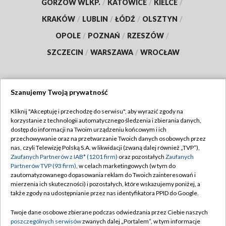
GORZÓW WLKP.
/
KATOWICE
/
KIELCE
/
KRAKÓW
/
LUBLIN
/
ŁÓDŹ
/
OLSZTYN
/
OPOLE
/
POZNAŃ
/
RZESZÓW
/
SZCZECIN
/
WARSZAWA
/
WROCŁAW
Szanujemy Twoją prywatność
Dołącz do nas:
Kliknij "Akceptuję i przechodzę do serwisu", aby wyrazić zgody na
korzystanie z technologii automatycznego śledzenia i zbierania danych,
TVP
dostęp do informacji na Twoim urządzeniu końcowym i ich
Abonament TVP
przechowywanie oraz na przetwarzanie Twoich danych osobowych przez
Regulamin TVP
nas, czyli Telewizję Polską S.A. w likwidacji (zwaną dalej również „TVP”),
Emisja w TVP
Polityka prywatności
Zaufanych Partnerów z IAB* (1201 firm)
oraz pozostałych
Zaufanych
Partnerów TVP (93 firm)
, w celach marketingowych (w tym do
Centrum informacji TVP
Moje zgody
zautomatyzowanego dopasowania reklam do Twoich zainteresowań i
mierzenia ich skuteczności) i pozostałych, które wskazujemy poniżej, a
Naziemna Telewizja Cyfrowa
Pomoc
także zgody na udostępnianie przez nas identyfikatora PPID do Google.
Sklep TVP
Biuro reklamy
Twoje dane osobowe zbierane podczas odwiedzania przez Ciebie naszych
Rada Programowa
Kontakt
poszczególnych serwisów
zwanych dalej „Portalem”, w tym informacje