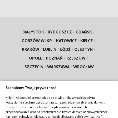
BIAŁYSTOK
/
BYDGOSZCZ
/
GDAŃSK
/
GORZÓW WLKP.
/
KATOWICE
/
KIELCE
/
KRAKÓW
/
LUBLIN
/
ŁÓDŹ
/
OLSZTYN
/
OPOLE
/
POZNAŃ
/
RZESZÓW
/
SZCZECIN
/
WARSZAWA
/
WROCŁAW
Szanujemy Twoją prywatność
Dołącz do nas:
Kliknij "Akceptuję i przechodzę do serwisu", aby wyrazić zgody na
korzystanie z technologii automatycznego śledzenia i zbierania danych,
TVP
dostęp do informacji na Twoim urządzeniu końcowym i ich
Abonament TVP
przechowywanie oraz na przetwarzanie Twoich danych osobowych przez
Regulamin TVP
nas, czyli Telewizję Polską S.A. w likwidacji (zwaną dalej również „TVP”),