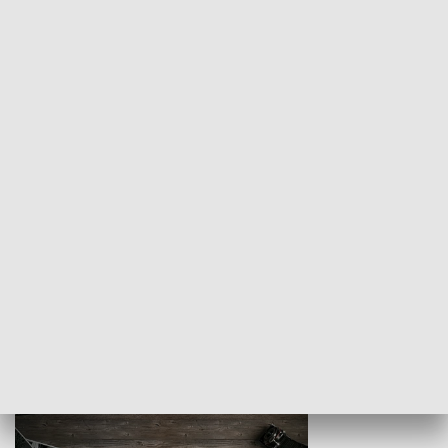
Z indeksem w ręku
Droga po suk
HISTORIA