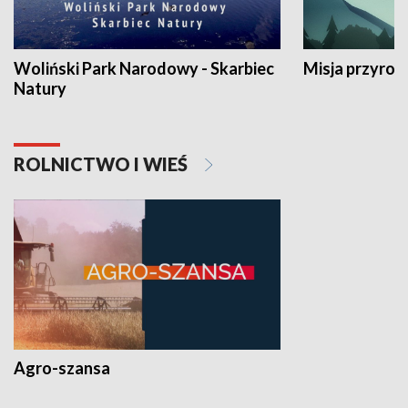
Woliński Park Narodowy - Skarbiec
Misja przyrod
Natury
ROLNICTWO I WIEŚ
Agro-szansa