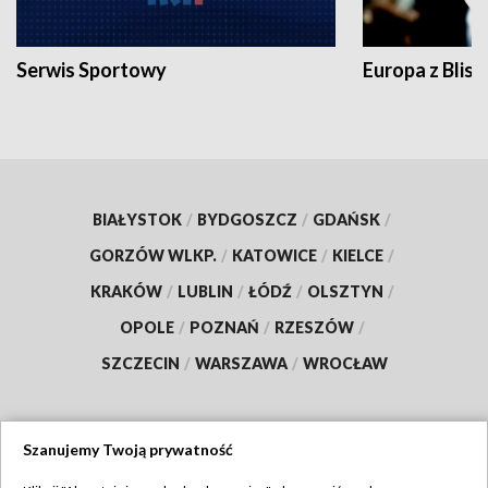
Serwis Sportowy
Europa z Blisk
BIAŁYSTOK
/
BYDGOSZCZ
/
GDAŃSK
/
GORZÓW WLKP.
/
KATOWICE
/
KIELCE
/
KRAKÓW
/
LUBLIN
/
ŁÓDŹ
/
OLSZTYN
/
OPOLE
/
POZNAŃ
/
RZESZÓW
/
SZCZECIN
/
WARSZAWA
/
WROCŁAW
Szanujemy Twoją prywatność
Dołącz do nas: