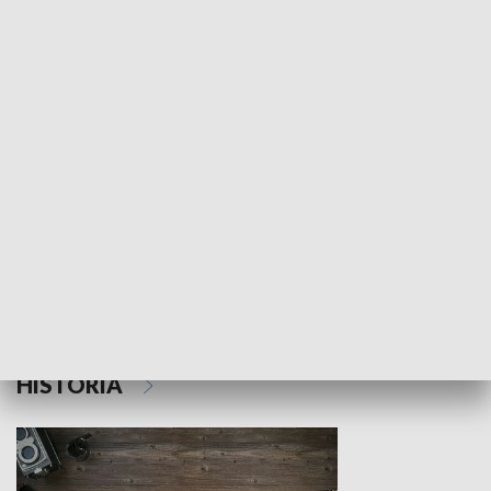
NAUKA I EDUKACJA
Z indeksem w ręku
Droga po suk
HISTORIA