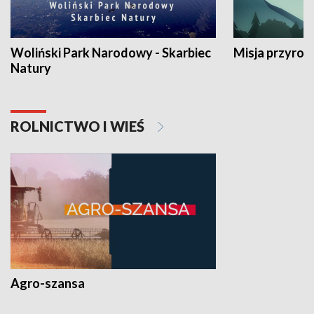
Woliński Park Narodowy - Skarbiec
Misja przyrod
Natury
ROLNICTWO I WIEŚ
Agro-szansa