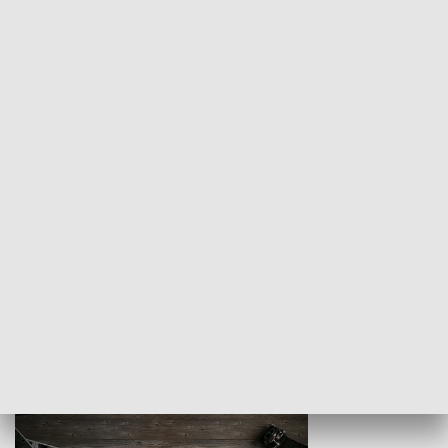
Z indeksem w ręku
Droga po suk
HISTORIA