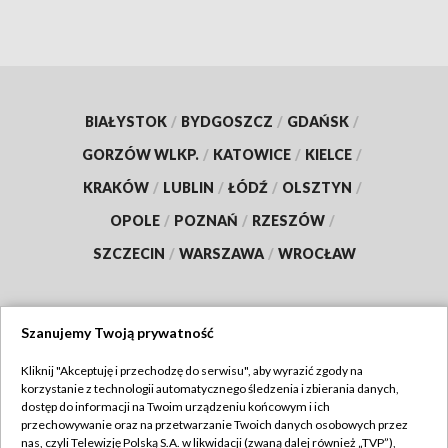
BIAŁYSTOK
/
BYDGOSZCZ
/
GDAŃSK
/
GORZÓW WLKP.
/
KATOWICE
/
KIELCE
/
KRAKÓW
/
LUBLIN
/
ŁÓDŹ
/
OLSZTYN
/
OPOLE
/
POZNAŃ
/
RZESZÓW
/
SZCZECIN
/
WARSZAWA
/
WROCŁAW
Szanujemy Twoją prywatność
Dołącz do nas:
Kliknij "Akceptuję i przechodzę do serwisu", aby wyrazić zgody na
korzystanie z technologii automatycznego śledzenia i zbierania danych,
TVP
dostęp do informacji na Twoim urządzeniu końcowym i ich
Abonament TVP
przechowywanie oraz na przetwarzanie Twoich danych osobowych przez
Regulamin TVP
nas, czyli Telewizję Polską S.A. w likwidacji (zwaną dalej również „TVP”),