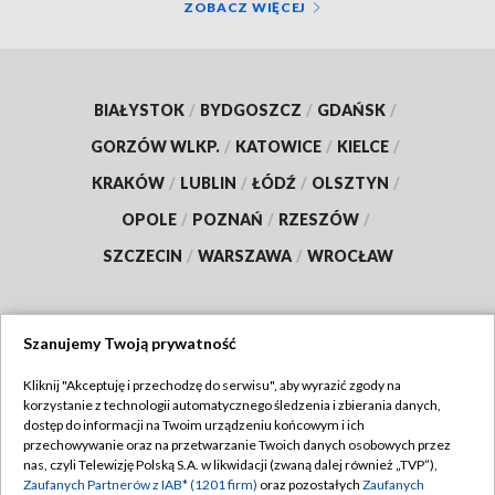
ZOBACZ WIĘCEJ
BIAŁYSTOK
/
BYDGOSZCZ
/
GDAŃSK
/
GORZÓW WLKP.
/
KATOWICE
/
KIELCE
/
KRAKÓW
/
LUBLIN
/
ŁÓDŹ
/
OLSZTYN
/
OPOLE
/
POZNAŃ
/
RZESZÓW
/
SZCZECIN
/
WARSZAWA
/
WROCŁAW
Szanujemy Twoją prywatność
Dołącz do nas:
Kliknij "Akceptuję i przechodzę do serwisu", aby wyrazić zgody na
korzystanie z technologii automatycznego śledzenia i zbierania danych,
TVP
dostęp do informacji na Twoim urządzeniu końcowym i ich
Abonament TVP
przechowywanie oraz na przetwarzanie Twoich danych osobowych przez
Regulamin TVP
nas, czyli Telewizję Polską S.A. w likwidacji (zwaną dalej również „TVP”),
Emisja w TVP
Polityka prywatności
Zaufanych Partnerów z IAB* (1201 firm)
oraz pozostałych
Zaufanych