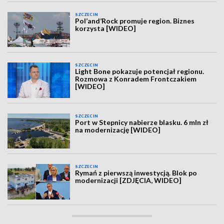
SZCZECIN
Pol’and’Rock promuje region. Biznes
korzysta [WIDEO]
SZCZECIN
Light Bone pokazuje potencjał regionu.
Rozmowa z Konradem Frontczakiem
[WIDEO]
SZCZECIN
Port w Stepnicy nabierze blasku. 6 mln zł
na modernizację [WIDEO]
SZCZECIN
Rymań z pierwszą inwestycją. Blok po
modernizacji [ZDJĘCIA, WIDEO]