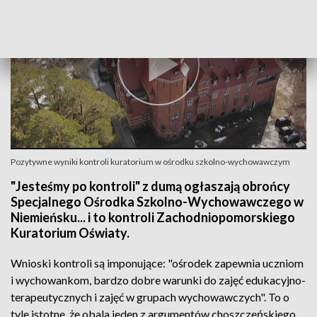
Pozytywne wyniki kontroli kuratorium w ośrodku szkolno-wychowawczym
"Jesteśmy po kontroli" z dumą ogłaszają obrońcy
Specjalnego Ośrodka Szkolno-Wychowawczego w
Niemieńsku... i to kontroli Zachodniopomorskiego
Kuratorium Oświaty.
Wnioski kontroli są imponujące: "ośrodek zapewnia uczniom
i wychowankom, bardzo dobre warunki do zajęć edukacyjno-
terapeutycznych i zajęć w grupach wychowawczych". To o
tyle istotne, że obala jeden z argumentów choszczeńskiego