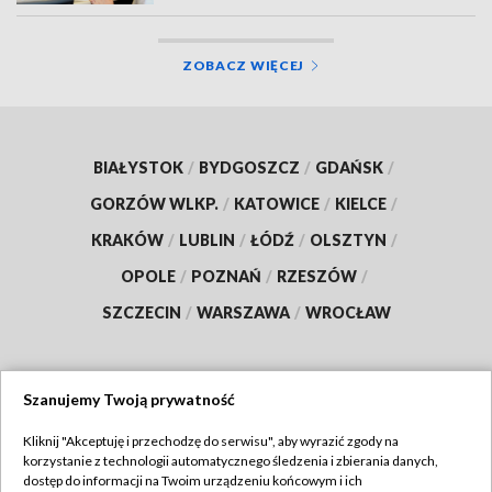
ZOBACZ WIĘCEJ
BIAŁYSTOK
/
BYDGOSZCZ
/
GDAŃSK
/
GORZÓW WLKP.
/
KATOWICE
/
KIELCE
/
KRAKÓW
/
LUBLIN
/
ŁÓDŹ
/
OLSZTYN
/
OPOLE
/
POZNAŃ
/
RZESZÓW
/
SZCZECIN
/
WARSZAWA
/
WROCŁAW
Szanujemy Twoją prywatność
Dołącz do nas:
Kliknij "Akceptuję i przechodzę do serwisu", aby wyrazić zgody na
korzystanie z technologii automatycznego śledzenia i zbierania danych,
TVP
dostęp do informacji na Twoim urządzeniu końcowym i ich