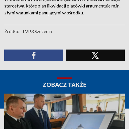
starostwa, które plan likwidacji placówki argumentuje m.in.
złymi warunkami panującymi w ośrodku.
Źródło:
TVP3 Szczecin
ZOBACZ TAKŻE