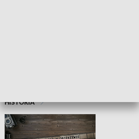
NAUKA I EDUKACJA
Z indeksem w ręku
Droga po suk
HISTORIA