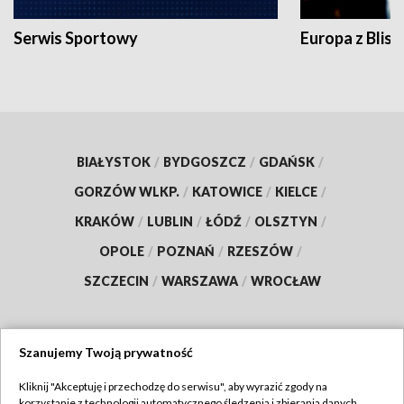
Serwis Sportowy
Europa z Blisk
BIAŁYSTOK
/
BYDGOSZCZ
/
GDAŃSK
/
GORZÓW WLKP.
/
KATOWICE
/
KIELCE
/
KRAKÓW
/
LUBLIN
/
ŁÓDŹ
/
OLSZTYN
/
OPOLE
/
POZNAŃ
/
RZESZÓW
/
SZCZECIN
/
WARSZAWA
/
WROCŁAW
Szanujemy Twoją prywatność
Dołącz do nas:
Kliknij "Akceptuję i przechodzę do serwisu", aby wyrazić zgody na
korzystanie z technologii automatycznego śledzenia i zbierania danych,