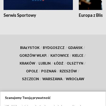
Serwis Sportowy
Europa z Blisk
BIAŁYSTOK
/
BYDGOSZCZ
/
GDAŃSK
/
GORZÓW WLKP.
/
KATOWICE
/
KIELCE
/
KRAKÓW
/
LUBLIN
/
ŁÓDŹ
/
OLSZTYN
/
OPOLE
/
POZNAŃ
/
RZESZÓW
/
SZCZECIN
/
WARSZAWA
/
WROCŁAW
Szanujemy Twoją prywatność
Dołącz do nas: