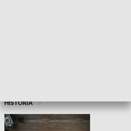
NAUKA I EDUKACJA
Z indeksem w ręku
Droga po suk
HISTORIA