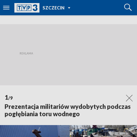
POWRÓT DO
SZCZECIN
TVP REGIONY
1
/9
Prezentacja militariów wydobytych podczas
pogłębiania toru wodnego