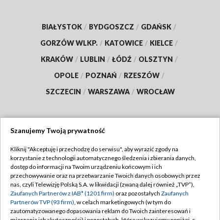
BIAŁYSTOK
/
BYDGOSZCZ
/
GDAŃSK
/
GORZÓW WLKP.
/
KATOWICE
/
KIELCE
/
KRAKÓW
/
LUBLIN
/
ŁÓDŹ
/
OLSZTYN
/
OPOLE
/
POZNAŃ
/
RZESZÓW
/
SZCZECIN
/
WARSZAWA
/
WROCŁAW
Szanujemy Twoją prywatność
Dołącz do nas:
Kliknij "Akceptuję i przechodzę do serwisu", aby wyrazić zgody na
korzystanie z technologii automatycznego śledzenia i zbierania danych,
TVP
dostęp do informacji na Twoim urządzeniu końcowym i ich
Abonament TVP
przechowywanie oraz na przetwarzanie Twoich danych osobowych przez
Regulamin TVP
nas, czyli Telewizję Polską S.A. w likwidacji (zwaną dalej również „TVP”),
Emisja w TVP
Polityka prywatności
Zaufanych Partnerów z IAB* (1201 firm)
oraz pozostałych
Zaufanych
Partnerów TVP (93 firm)
, w celach marketingowych (w tym do
Centrum informacji TVP
Moje zgody
zautomatyzowanego dopasowania reklam do Twoich zainteresowań i
mierzenia ich skuteczności) i pozostałych, które wskazujemy poniżej, a