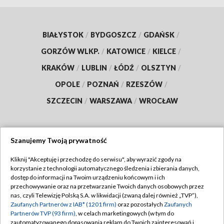
BIAŁYSTOK
/
BYDGOSZCZ
/
GDAŃSK
/
GORZÓW WLKP.
/
KATOWICE
/
KIELCE
/
KRAKÓW
/
LUBLIN
/
ŁÓDŹ
/
OLSZTYN
/
OPOLE
/
POZNAŃ
/
RZESZÓW
/
SZCZECIN
/
WARSZAWA
/
WROCŁAW
Szanujemy Twoją prywatność
Dołącz do nas:
Kliknij "Akceptuję i przechodzę do serwisu", aby wyrazić zgody na
korzystanie z technologii automatycznego śledzenia i zbierania danych,
TVP
dostęp do informacji na Twoim urządzeniu końcowym i ich
Abonament TVP
przechowywanie oraz na przetwarzanie Twoich danych osobowych przez
Regulamin TVP
nas, czyli Telewizję Polską S.A. w likwidacji (zwaną dalej również „TVP”),
Emisja w TVP
Polityka prywatności
Zaufanych Partnerów z IAB* (1201 firm)
oraz pozostałych
Zaufanych
Partnerów TVP (93 firm)
, w celach marketingowych (w tym do
Centrum informacji TVP
Moje zgody
zautomatyzowanego dopasowania reklam do Twoich zainteresowań i