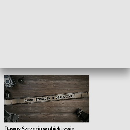
Z indeksem w ręku
Droga po suk
HISTORIA
Dawny Szczecin w obiektywie