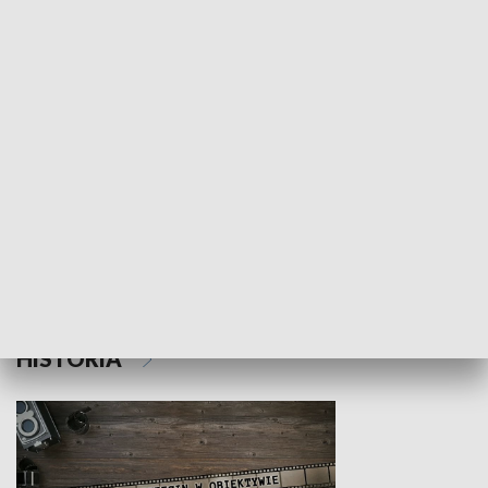
NAUKA I EDUKACJA
Z indeksem w ręku
Droga po suk
HISTORIA