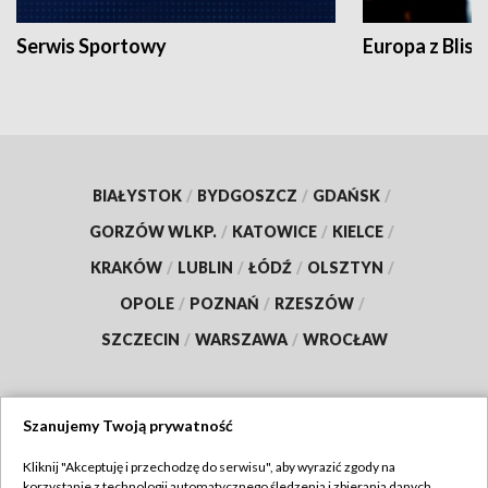
Serwis Sportowy
Europa z Blisk
BIAŁYSTOK
/
BYDGOSZCZ
/
GDAŃSK
/
GORZÓW WLKP.
/
KATOWICE
/
KIELCE
/
KRAKÓW
/
LUBLIN
/
ŁÓDŹ
/
OLSZTYN
/
OPOLE
/
POZNAŃ
/
RZESZÓW
/
SZCZECIN
/
WARSZAWA
/
WROCŁAW
Szanujemy Twoją prywatność
Dołącz do nas:
Kliknij "Akceptuję i przechodzę do serwisu", aby wyrazić zgody na
korzystanie z technologii automatycznego śledzenia i zbierania danych,