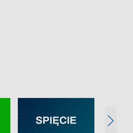
e-mail: kronika@tvp.pl.
e-mail: kronika@t