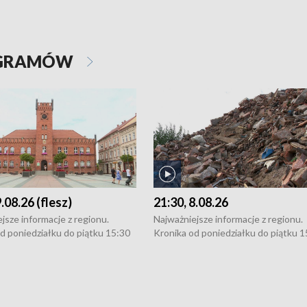
OGRAMÓW
9.08.26 (flesz)
21:30, 8.08.26
jsze informacje z regionu.
Najważniejsze informacje z regionu.
d poniedziałku do piątku 15:30
Kronika od poniedziałku do piątku 1
16:30 (+ rozmowa), 18:30, 21:30.
(flesz), 16:30 (+ rozmowa), 18:30, 21
y i święta 15:30 i 16:30
W weekendy i święta 15:30 i 16:30
8:30 i 21:30. Dziennikarze czekają
(flesz), 18:30 i 21:30. Dziennikarze c
a zgłoszenia: Szczecin - tel. 91-
na Państwa zgłoszenia: Szczecin - te
0, Koszalin - tel. 94-34-50-054,
4 8-10-400, Koszalin - tel. 94-34-50