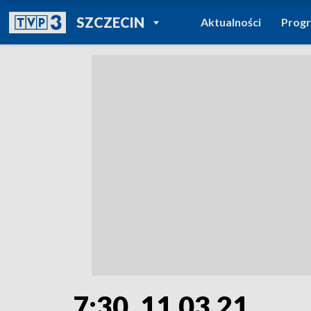
POWRÓT DO
SZCZECIN
Aktualności
Prog
TVP REGIONY
7:30, 11.03.21