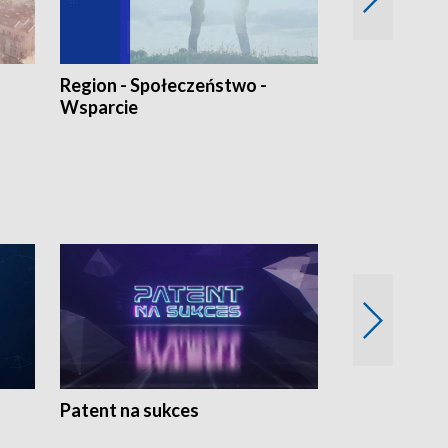
Region - Społeczeństwo -
Bez Barier
Wsparcie
Patent na sukces
Rolnictwo w 