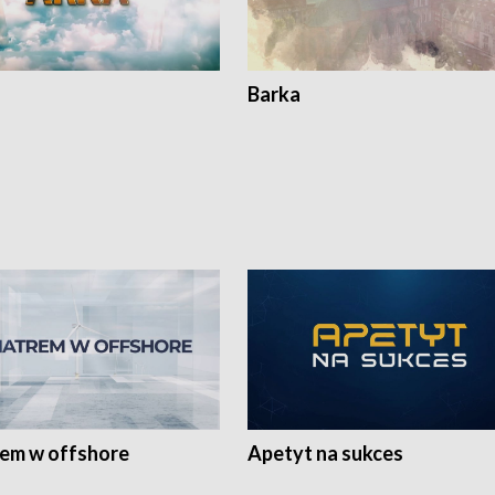
Barka
rem w offshore
Apetyt na sukces