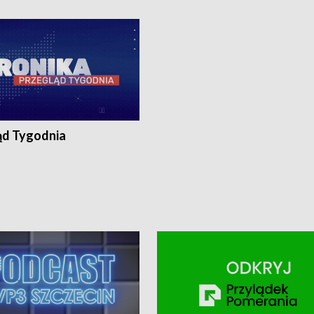
ronika@tvp.pl.
e-mail: kronika@tvp.pl.
ąd Tygodnia