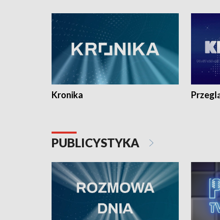
e-mail: kronika@tvp.pl.
e-mail: k
Kronika
Przegl
PUBLICYSTYKA