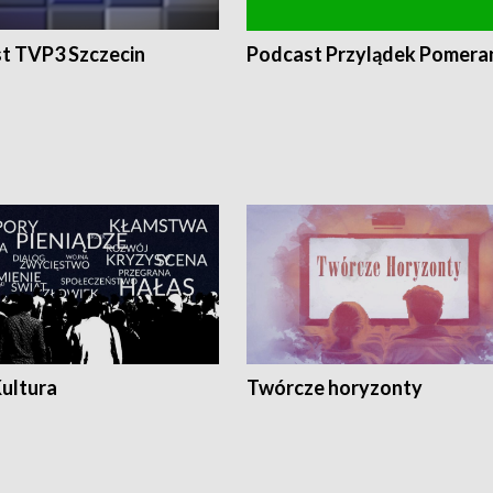
t TVP3 Szczecin
Podcast Przylądek Pomera
Kultura
Twórcze horyzonty