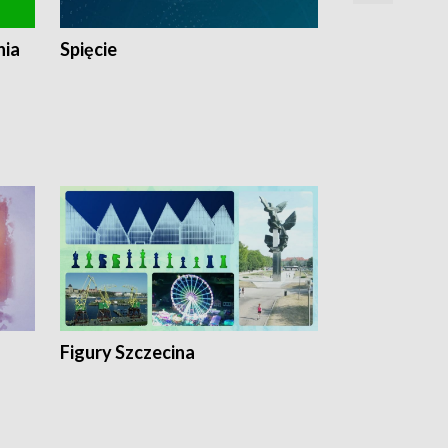
nia
Spięcie
Niedziałkow
Figury Szczecina