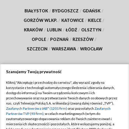
BIAŁYSTOK
/
BYDGOSZCZ
/
GDAŃSK
/
GORZÓW WLKP.
/
KATOWICE
/
KIELCE
/
KRAKÓW
/
LUBLIN
/
ŁÓDŹ
/
OLSZTYN
/
OPOLE
/
POZNAŃ
/
RZESZÓW
/
SZCZECIN
/
WARSZAWA
/
WROCŁAW
Szanujemy Twoją prywatność
Dołącz do nas:
Kliknij "Akceptuję i przechodzę do serwisu", aby wyrazić zgody na
korzystanie z technologii automatycznego śledzenia i zbierania danych,
TVP
dostęp do informacji na Twoim urządzeniu końcowym i ich
Abonament TVP
przechowywanie oraz na przetwarzanie Twoich danych osobowych przez
Regulamin TVP
nas, czyli Telewizję Polską S.A. w likwidacji (zwaną dalej również „TVP”),
Emisja w TVP
Polityka prywatności
Zaufanych Partnerów z IAB* (1201 firm)
oraz pozostałych
Zaufanych
Partnerów TVP (93 firm)
, w celach marketingowych (w tym do
Centrum informacji TVP
Moje zgody
zautomatyzowanego dopasowania reklam do Twoich zainteresowań i
mierzenia ich skuteczności) i pozostałych, które wskazujemy poniżej, a
Naziemna Telewizja Cyfrowa
Pomoc