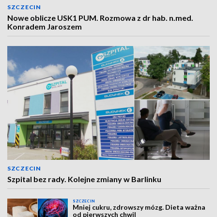
SZCZECIN
Nowe oblicze USK1 PUM. Rozmowa z dr hab. n.med.
Konradem Jaroszem
SZCZECIN
Szpital bez rady. Kolejne zmiany w Barlinku
SZCZECIN
Mniej cukru, zdrowszy mózg. Dieta ważna
od pierwszych chwil