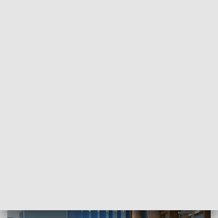
POWRÓT DO
SZCZECIN
TVP REGIONY
Dla osób zaszczepionych lub z
negatywnym wynikiem testu. Sanatoria
ponownie otwarte [WIDEO]
2021-03-11
Anna Malec / ms