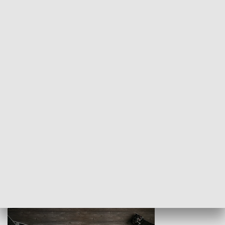
Z indeksem w ręku
Droga po suk
HISTORIA