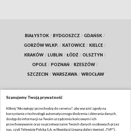
BIAŁYSTOK
/
BYDGOSZCZ
/
GDAŃSK
/
GORZÓW WLKP.
/
KATOWICE
/
KIELCE
/
KRAKÓW
/
LUBLIN
/
ŁÓDŹ
/
OLSZTYN
/
OPOLE
/
POZNAŃ
/
RZESZÓW
/
SZCZECIN
/
WARSZAWA
/
WROCŁAW
Szanujemy Twoją prywatność
Dołącz do nas:
Kliknij "Akceptuję i przechodzę do serwisu", aby wyrazić zgody na
korzystanie z technologii automatycznego śledzenia i zbierania danych,
TVP
dostęp do informacji na Twoim urządzeniu końcowym i ich
Abonament TVP
przechowywanie oraz na przetwarzanie Twoich danych osobowych przez
Regulamin TVP
nas, czyli Telewizję Polską S.A. w likwidacji (zwaną dalej również „TVP”),