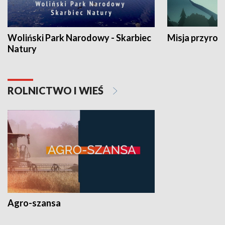
Woliński Park Narodowy - Skarbiec
Misja przyrod
Natury
ROLNICTWO I WIEŚ
Agro-szansa