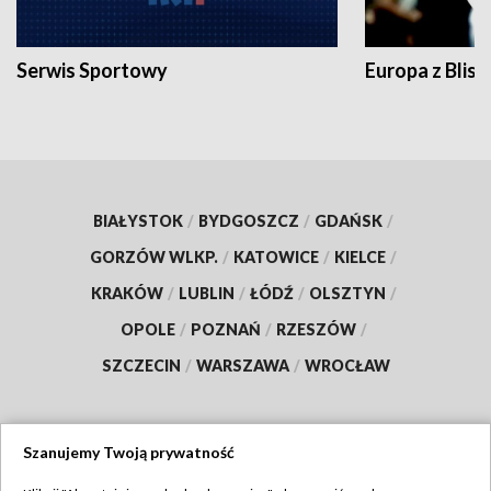
Serwis Sportowy
Europa z Blisk
BIAŁYSTOK
/
BYDGOSZCZ
/
GDAŃSK
/
GORZÓW WLKP.
/
KATOWICE
/
KIELCE
/
KRAKÓW
/
LUBLIN
/
ŁÓDŹ
/
OLSZTYN
/
OPOLE
/
POZNAŃ
/
RZESZÓW
/
SZCZECIN
/
WARSZAWA
/
WROCŁAW
Szanujemy Twoją prywatność
Dołącz do nas: