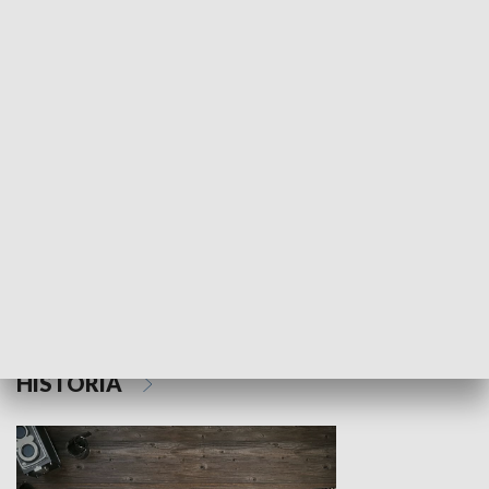
NAUKA I EDUKACJA
Z indeksem w ręku
Droga po suk
HISTORIA