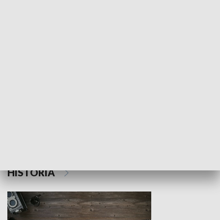
NAUKA I EDUKACJA
Z indeksem w ręku
Droga po suk
HISTORIA