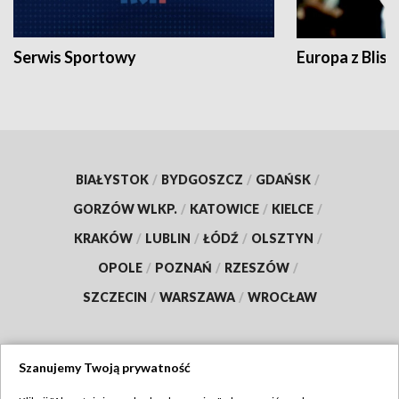
Serwis Sportowy
Europa z Blisk
BIAŁYSTOK
/
BYDGOSZCZ
/
GDAŃSK
/
GORZÓW WLKP.
/
KATOWICE
/
KIELCE
/
KRAKÓW
/
LUBLIN
/
ŁÓDŹ
/
OLSZTYN
/
OPOLE
/
POZNAŃ
/
RZESZÓW
/
SZCZECIN
/
WARSZAWA
/
WROCŁAW
Szanujemy Twoją prywatność
Dołącz do nas: