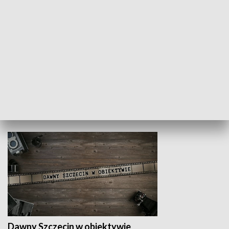
Z indeksem w ręku
Droga po suk
HISTORIA
Dawny Szczecin w obiektywie