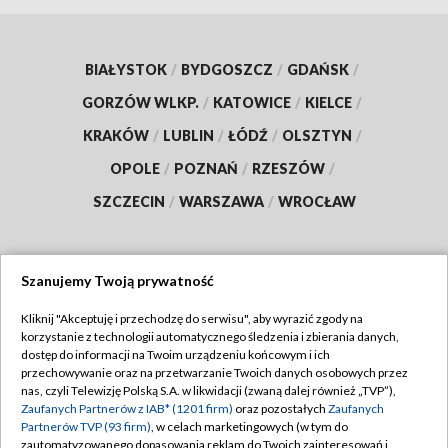
BIAŁYSTOK
/
BYDGOSZCZ
/
GDAŃSK
/
GORZÓW WLKP.
/
KATOWICE
/
KIELCE
/
KRAKÓW
/
LUBLIN
/
ŁÓDŹ
/
OLSZTYN
/
OPOLE
/
POZNAŃ
/
RZESZÓW
/
SZCZECIN
/
WARSZAWA
/
WROCŁAW
Szanujemy Twoją prywatność
Dołącz do nas:
Kliknij "Akceptuję i przechodzę do serwisu", aby wyrazić zgody na
korzystanie z technologii automatycznego śledzenia i zbierania danych,
TVP
dostęp do informacji na Twoim urządzeniu końcowym i ich
Abonament TVP
przechowywanie oraz na przetwarzanie Twoich danych osobowych przez
Regulamin TVP
nas, czyli Telewizję Polską S.A. w likwidacji (zwaną dalej również „TVP”),
Emisja w TVP
Polityka prywatności
Zaufanych Partnerów z IAB* (1201 firm)
oraz pozostałych
Zaufanych
Partnerów TVP (93 firm)
, w celach marketingowych (w tym do
Centrum informacji TVP
Moje zgody
zautomatyzowanego dopasowania reklam do Twoich zainteresowań i