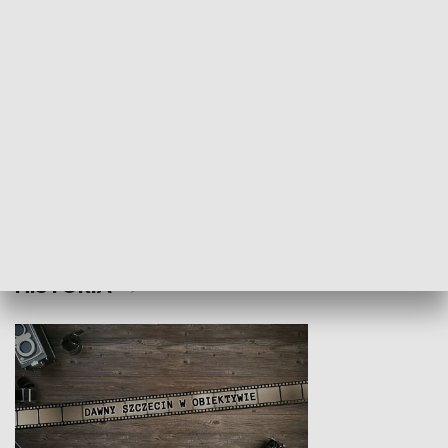
Z indeksem w ręku
Droga po suk
HISTORIA