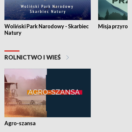
Woliński Park Narodowy - Skarbiec
Misja przyrod
Natury
ROLNICTWO I WIEŚ
Agro-szansa