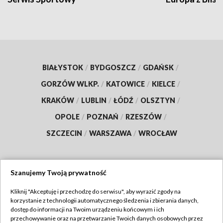
BIAŁYSTOK
/
BYDGOSZCZ
/
GDAŃSK
/
GORZÓW WLKP.
/
KATOWICE
/
KIELCE
/
KRAKÓW
/
LUBLIN
/
ŁÓDŹ
/
OLSZTYN
/
OPOLE
/
POZNAŃ
/
RZESZÓW
/
SZCZECIN
/
WARSZAWA
/
WROCŁAW
Szanujemy Twoją prywatność
Dołącz do nas:
Kliknij "Akceptuję i przechodzę do serwisu", aby wyrazić zgody na
korzystanie z technologii automatycznego śledzenia i zbierania danych,
TVP
dostęp do informacji na Twoim urządzeniu końcowym i ich
Abonament TVP
przechowywanie oraz na przetwarzanie Twoich danych osobowych przez
Regulamin TVP