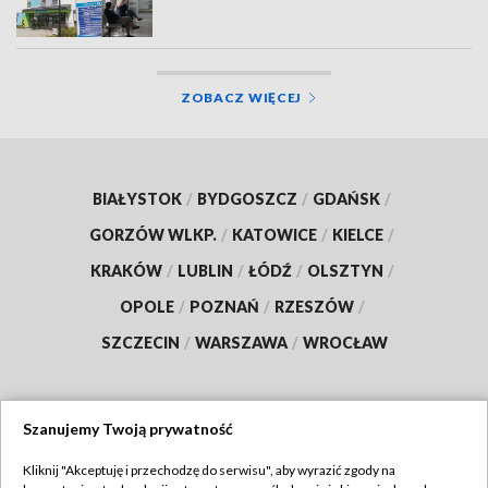
ZOBACZ WIĘCEJ
BIAŁYSTOK
/
BYDGOSZCZ
/
GDAŃSK
/
GORZÓW WLKP.
/
KATOWICE
/
KIELCE
/
KRAKÓW
/
LUBLIN
/
ŁÓDŹ
/
OLSZTYN
/
OPOLE
/
POZNAŃ
/
RZESZÓW
/
SZCZECIN
/
WARSZAWA
/
WROCŁAW
Szanujemy Twoją prywatność
Dołącz do nas:
Kliknij "Akceptuję i przechodzę do serwisu", aby wyrazić zgody na