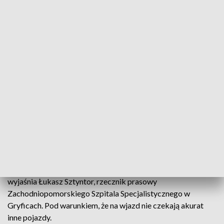
Wojewódzka Stacja Pogotowia Ratunkowego w Szczecinie
potwierdza tę sytuację, zaznaczając, że karetka nie jechała na
sygnale. - Póki co zdarzyła się to tylko raz i to ze względu na
to, że przed naszą karetką znajdowały się inne pojazdy, które
także próbowały wjechać na teren szpitala – opisuje Paulina
Heigel, rzeczniczka prasowa Wojewódzkiej Stacji
Pogotowia Ratunkowego w Szczecinie.
Władze szpitala tłumaczą, że kierowcy karetek na sygnale
mogą korzystać ze specjalnego systemu SOS. - System działa
w ten sposób, że automatycznie otwiera szlabany. Po prostu
pojazd uprzywilejowany zbliżający się do punktu szlabanów
powoduje, że te szlabany automatycznie się otwierają –
wyjaśnia Łukasz Sztyntor, rzecznik prasowy
Zachodniopomorskiego Szpitala Specjalistycznego w
Gryficach. Pod warunkiem, że na wjazd nie czekają akurat
inne pojazdy.