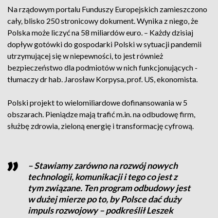
Na rządowym portalu Funduszy Europejskich zamieszczono
cały, blisko 250 stronicowy dokument. Wynika z niego, że
Polska może liczyć na 58 miliardów euro. – Każdy dzisiaj
dopływ gotówki do gospodarki Polski w sytuacji pandemii
utrzymującej się w niepewności, to jest również
bezpieczeństwo dla podmiotów w nich funkcjonujących -
tłumaczy dr hab. Jarosław Korpysa, prof. US, ekonomista.
Polski projekt to wielomiliardowe dofinansowania w 5
obszarach. Pieniądze mają trafić m.in. na odbudowę firm,
służbę zdrowia, zieloną energię i transformację cyfrową.
– Stawiamy zarówno na rozwój nowych
technologii, komunikacji i tego co jest z
tym związane. Ten program odbudowy jest
w dużej mierze po to, by Polsce dać duży
impuls rozwojowy – podkreślił Leszek