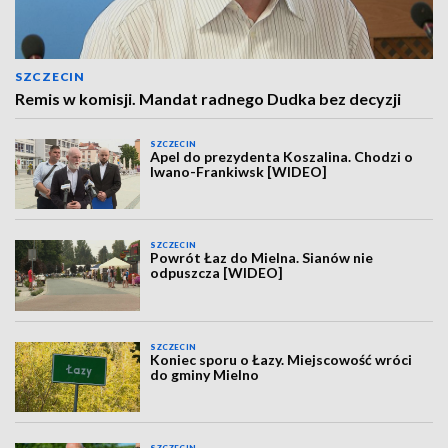
SZCZECIN
Remis w komisji. Mandat radnego Dudka bez decyzji
SZCZECIN
Apel do prezydenta Koszalina. Chodzi o
Iwano-Frankiwsk [WIDEO]
SZCZECIN
Powrót Łaz do Mielna. Sianów nie
odpuszcza [WIDEO]
SZCZECIN
Koniec sporu o Łazy. Miejscowość wróci
do gminy Mielno