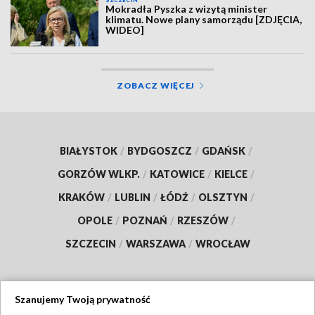
SZCZECIN
Mokradła Pyszka z wizytą minister
klimatu. Nowe plany samorządu [ZDJĘCIA,
WIDEO]
ZOBACZ WIĘCEJ
BIAŁYSTOK
/
BYDGOSZCZ
/
GDAŃSK
/
GORZÓW WLKP.
/
KATOWICE
/
KIELCE
/
KRAKÓW
/
LUBLIN
/
ŁÓDŹ
/
OLSZTYN
/
OPOLE
/
POZNAŃ
/
RZESZÓW
/
SZCZECIN
/
WARSZAWA
/
WROCŁAW
Szanujemy Twoją prywatność
Dołącz do nas: