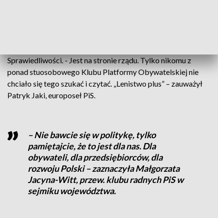
wydać na kumpli – oświadczył Sławomira
Nitrasa, poseł KO, wyp. dla Radia Plus.
Na te słowa natychmiast zareagowali politycy Prawa i
Sprawiedliwości. - Jest na stronie rządu. Tylko nikomu z
ponad stuosobowego Klubu Platformy Obywatelskiej nie
chciało się tego szukać i czytać. „Lenistwo plus” – zauważył
Patryk Jaki, europoseł PiS.
– Nie bawcie się w politykę, tylko
pamiętajcie, że to jest dla nas. Dla
obywateli, dla przedsiębiorców, dla
rozwoju Polski – zaznaczyła Małgorzata
Jacyna-Witt, przew. klubu radnych PiS w
sejmiku województwa.