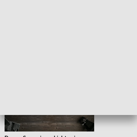
Z indeksem w ręku
Droga po suk
HISTORIA