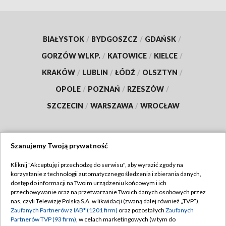
BIAŁYSTOK
/
BYDGOSZCZ
/
GDAŃSK
/
GORZÓW WLKP.
/
KATOWICE
/
KIELCE
/
KRAKÓW
/
LUBLIN
/
ŁÓDŹ
/
OLSZTYN
/
OPOLE
/
POZNAŃ
/
RZESZÓW
/
SZCZECIN
/
WARSZAWA
/
WROCŁAW
Szanujemy Twoją prywatność
Dołącz do nas:
Kliknij "Akceptuję i przechodzę do serwisu", aby wyrazić zgody na
korzystanie z technologii automatycznego śledzenia i zbierania danych,
TVP
dostęp do informacji na Twoim urządzeniu końcowym i ich
Abonament TVP
przechowywanie oraz na przetwarzanie Twoich danych osobowych przez
Regulamin TVP
nas, czyli Telewizję Polską S.A. w likwidacji (zwaną dalej również „TVP”),
Emisja w TVP
Polityka prywatności
Zaufanych Partnerów z IAB* (1201 firm)
oraz pozostałych
Zaufanych
Partnerów TVP (93 firm)
, w celach marketingowych (w tym do
Centrum informacji TVP