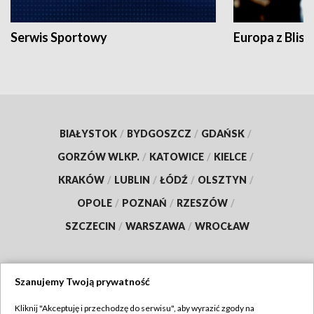
Serwis Sportowy
Europa z Blisk
BIAŁYSTOK
/
BYDGOSZCZ
/
GDAŃSK
/
GORZÓW WLKP.
/
KATOWICE
/
KIELCE
/
KRAKÓW
/
LUBLIN
/
ŁÓDŹ
/
OLSZTYN
/
OPOLE
/
POZNAŃ
/
RZESZÓW
/
SZCZECIN
/
WARSZAWA
/
WROCŁAW
Szanujemy Twoją prywatność
Dołącz do nas:
Kliknij "Akceptuję i przechodzę do serwisu", aby wyrazić zgody na