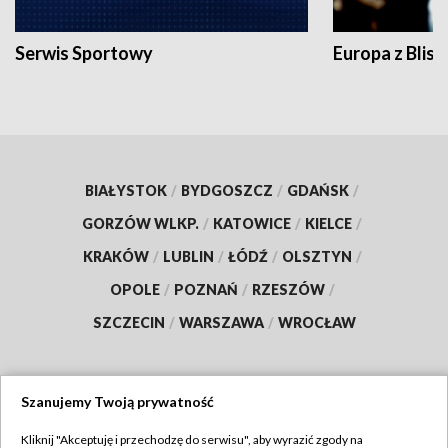
Serwis Sportowy
Europa z Blisk
BIAŁYSTOK
/
BYDGOSZCZ
/
GDAŃSK
/
GORZÓW WLKP.
/
KATOWICE
/
KIELCE
/
KRAKÓW
/
LUBLIN
/
ŁÓDŹ
/
OLSZTYN
/
OPOLE
/
POZNAŃ
/
RZESZÓW
/
SZCZECIN
/
WARSZAWA
/
WROCŁAW
Szanujemy Twoją prywatność
Dołącz do nas:
Kliknij "Akceptuję i przechodzę do serwisu", aby wyrazić zgody na