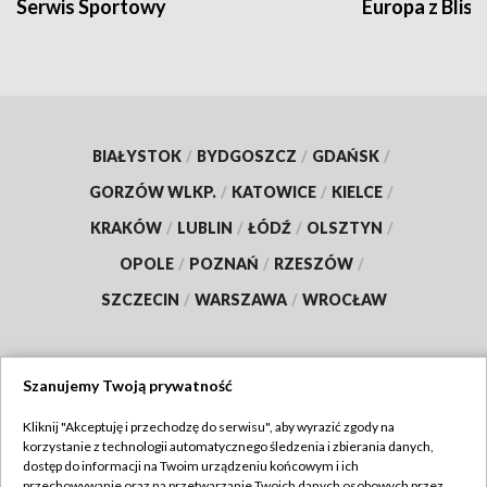
Serwis Sportowy
Europa z Blisk
BIAŁYSTOK
/
BYDGOSZCZ
/
GDAŃSK
/
GORZÓW WLKP.
/
KATOWICE
/
KIELCE
/
KRAKÓW
/
LUBLIN
/
ŁÓDŹ
/
OLSZTYN
/
OPOLE
/
POZNAŃ
/
RZESZÓW
/
SZCZECIN
/
WARSZAWA
/
WROCŁAW
Szanujemy Twoją prywatność
Dołącz do nas:
Kliknij "Akceptuję i przechodzę do serwisu", aby wyrazić zgody na
korzystanie z technologii automatycznego śledzenia i zbierania danych,
TVP
dostęp do informacji na Twoim urządzeniu końcowym i ich
Abonament TVP
przechowywanie oraz na przetwarzanie Twoich danych osobowych przez