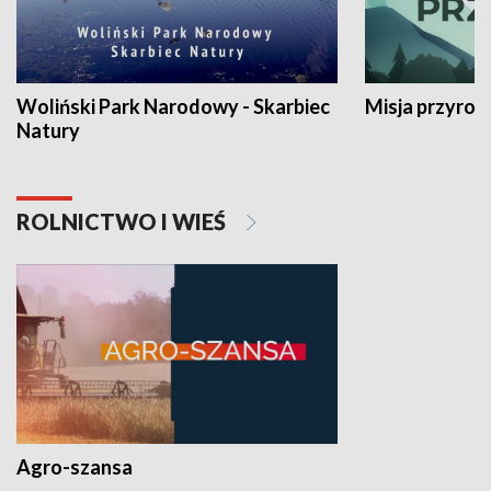
Woliński Park Narodowy - Skarbiec
Misja przyrod
Natury
ROLNICTWO I WIEŚ
Agro-szansa