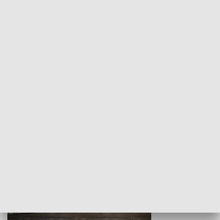
Z indeksem w ręku
Droga po suk
HISTORIA