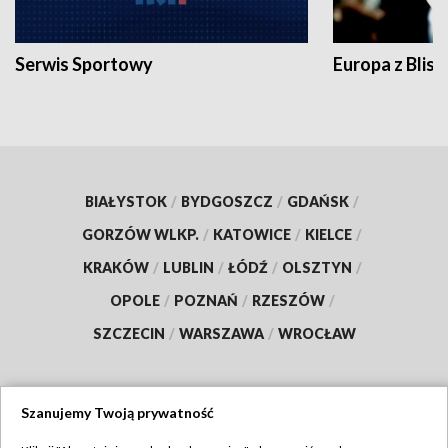
Serwis Sportowy
Europa z Blisk
BIAŁYSTOK
/
BYDGOSZCZ
/
GDAŃSK
/
GORZÓW WLKP.
/
KATOWICE
/
KIELCE
/
KRAKÓW
/
LUBLIN
/
ŁÓDŹ
/
OLSZTYN
/
OPOLE
/
POZNAŃ
/
RZESZÓW
/
SZCZECIN
/
WARSZAWA
/
WROCŁAW
Szanujemy Twoją prywatność
Dołącz do nas: