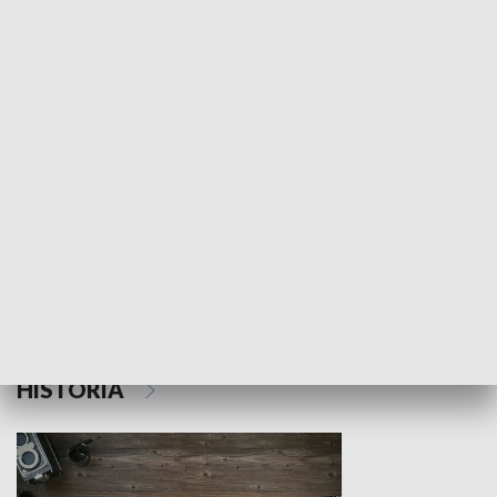
NAUKA I EDUKACJA
Z indeksem w ręku
Droga po suk
HISTORIA