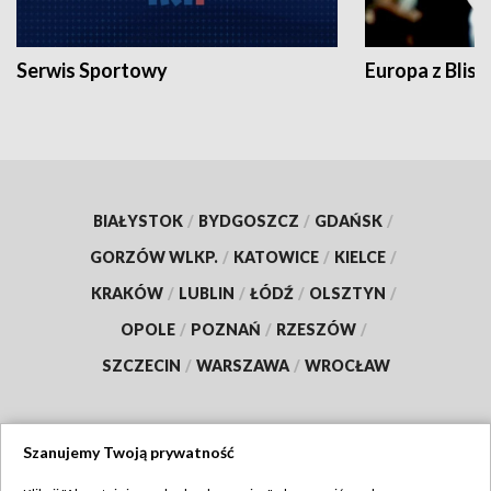
Serwis Sportowy
Europa z Blisk
BIAŁYSTOK
/
BYDGOSZCZ
/
GDAŃSK
/
GORZÓW WLKP.
/
KATOWICE
/
KIELCE
/
KRAKÓW
/
LUBLIN
/
ŁÓDŹ
/
OLSZTYN
/
OPOLE
/
POZNAŃ
/
RZESZÓW
/
SZCZECIN
/
WARSZAWA
/
WROCŁAW
Szanujemy Twoją prywatność
Dołącz do nas: