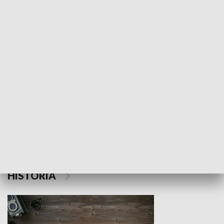
NAUKA I EDUKACJA
Z indeksem w ręku
Droga po suk
HISTORIA