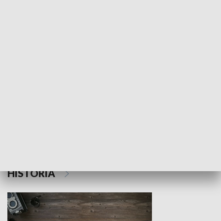
NAUKA I EDUKACJA
Z indeksem w ręku
Droga po suk
HISTORIA