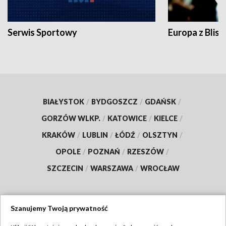
Serwis Sportowy
Europa z Blisk
BIAŁYSTOK
/
BYDGOSZCZ
/
GDAŃSK
/
GORZÓW WLKP.
/
KATOWICE
/
KIELCE
/
KRAKÓW
/
LUBLIN
/
ŁÓDŹ
/
OLSZTYN
/
OPOLE
/
POZNAŃ
/
RZESZÓW
/
SZCZECIN
/
WARSZAWA
/
WROCŁAW
Szanujemy Twoją prywatność
Dołącz do nas: