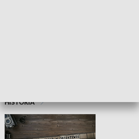
NAUKA I EDUKACJA
Z indeksem w ręku
Droga po suk
HISTORIA