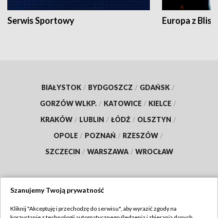
Serwis Sportowy
Europa z Blisk
BIAŁYSTOK
/
BYDGOSZCZ
/
GDAŃSK
/
GORZÓW WLKP.
/
KATOWICE
/
KIELCE
/
KRAKÓW
/
LUBLIN
/
ŁÓDŹ
/
OLSZTYN
/
OPOLE
/
POZNAŃ
/
RZESZÓW
/
SZCZECIN
/
WARSZAWA
/
WROCŁAW
Szanujemy Twoją prywatność
Dołącz do nas:
Kliknij "Akceptuję i przechodzę do serwisu", aby wyrazić zgody na
korzystanie z technologii automatycznego śledzenia i zbierania danych,