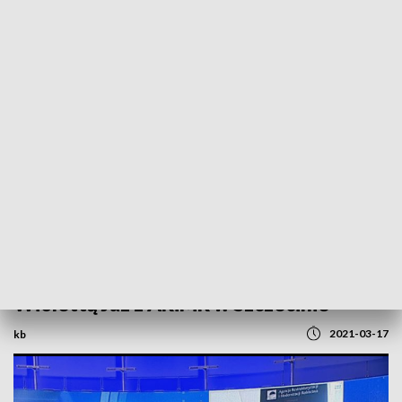
POWRÓT DO
SZCZECIN
TVP REGIONY
Dopłaty bezpośrednie. Rozmowa z
Wiolettą Jaz z ARiMR w Szczecinie
2021-03-17
kb