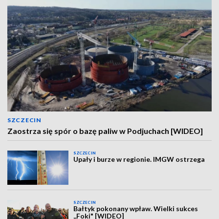
SZCZECIN
Zaostrza się spór o bazę paliw w Podjuchach [WIDEO]
SZCZECIN
Upały i burze w regionie. IMGW ostrzega
SZCZECIN
Bałtyk pokonany wpław. Wielki sukces
,,Foki" [WIDEO]