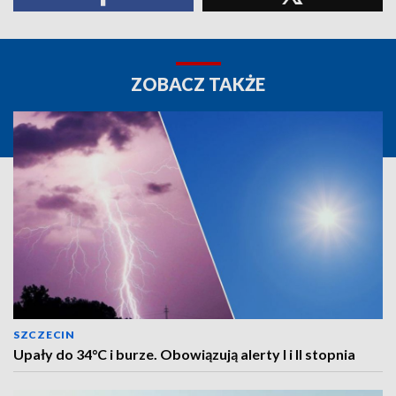
ZOBACZ TAKŻE
SZCZECIN
Upały do 34°C i burze. Obowiązują alerty I i II stopnia