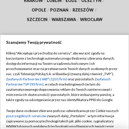
KRAKÓW
/
LUBLIN
/
ŁÓDŹ
/
OLSZTYN
/
OPOLE
/
POZNAŃ
/
RZESZÓW
/
SZCZECIN
/
WARSZAWA
/
WROCŁAW
Szanujemy Twoją prywatność
Dołącz do nas:
Kliknij "Akceptuję i przechodzę do serwisu", aby wyrazić zgody na
korzystanie z technologii automatycznego śledzenia i zbierania danych,
TVP
dostęp do informacji na Twoim urządzeniu końcowym i ich
Abonament TVP
przechowywanie oraz na przetwarzanie Twoich danych osobowych przez
Regulamin TVP
nas, czyli Telewizję Polską S.A. w likwidacji (zwaną dalej również „TVP”),
Emisja w TVP
Polityka prywatności
Zaufanych Partnerów z IAB* (1201 firm)
oraz pozostałych
Zaufanych
Partnerów TVP (93 firm)
, w celach marketingowych (w tym do
Centrum informacji TVP
Moje zgody
zautomatyzowanego dopasowania reklam do Twoich zainteresowań i
mierzenia ich skuteczności) i pozostałych, które wskazujemy poniżej, a
Naziemna Telewizja Cyfrowa
Pomoc
także zgody na udostępnianie przez nas identyfikatora PPID do Google.
Sklep TVP
Biuro reklamy
Twoje dane osobowe zbierane podczas odwiedzania przez Ciebie naszych
Rada Programowa
Kontakt
poszczególnych serwisów
zwanych dalej „Portalem”, w tym informacje
zapisywane za pomocą technologii takich jak: pliki cookie, sygnalizatory
System NOS
WWW lub innych podobnych technologii umożliwiających świadczenie