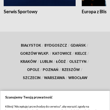
Serwis Sportowy
Europa z Blisk
BIAŁYSTOK
/
BYDGOSZCZ
/
GDAŃSK
/
GORZÓW WLKP.
/
KATOWICE
/
KIELCE
/
KRAKÓW
/
LUBLIN
/
ŁÓDŹ
/
OLSZTYN
/
OPOLE
/
POZNAŃ
/
RZESZÓW
/
SZCZECIN
/
WARSZAWA
/
WROCŁAW
Szanujemy Twoją prywatność
Dołącz do nas:
Kliknij "Akceptuję i przechodzę do serwisu", aby wyrazić zgody na