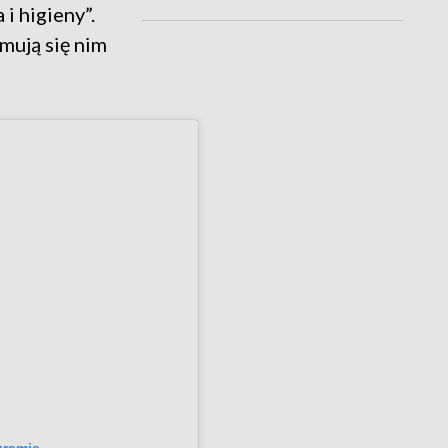
i higieny”.
mują się nim