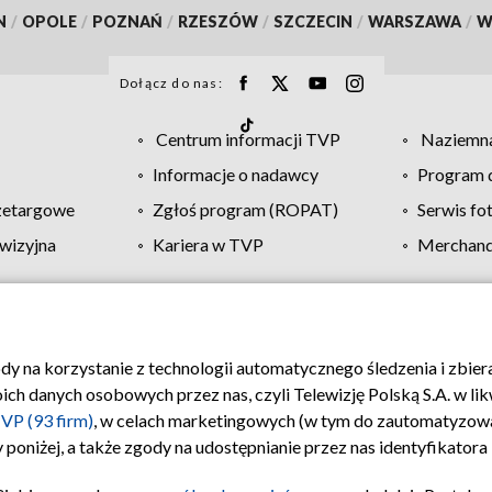
N
/
OPOLE
/
POZNAŃ
/
RZESZÓW
/
SZCZECIN
/
WARSZAWA
/
W
Dołącz do nas:
Centrum informacji TVP
Naziemna
Informacje o nadawcy
Program d
zetargowe
Zgłoś program (ROPAT)
Serwis fo
wizyjna
Kariera w TVP
Merchandi
Polityka prywatności
Moje zgody
Pomoc
Biuro re
ody na korzystanie z technologii automatycznego śledzenia i zbie
 danych osobowych przez nas, czyli Telewizję Polską S.A. w likw
VP (93 firm)
, w celach marketingowych (w tym do zautomatyzow
 poniżej, a także zgody na udostępnianie przez nas identyfikator