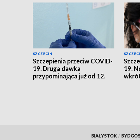
SZCZECIN
SZCZEC
Szczepienia przeciw COVID-
Szcze
19. Druga dawka
19. N
przypominająca już od 12.
wkrót
roku życia
BIAŁYSTOK
/
BYDGO