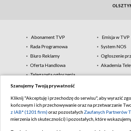
OLSZTY
Abonament TVP
Emisja w TVP
Rada Programowa
System NOS
Biuro Reklamy
Ogłoszenie pr
Oferta Handlowa
Akademia Tele
Telegazeta ogłoszenia
Szanujemy Twoją prywatność
Regulamin TVP
Kliknij "Akceptuję i przechodzę do serwisu", aby wyrazić zg
końcowym i ich przechowywanie oraz na przetwarzanie Twoich
z IAB* (1201 firm)
oraz pozostałych
Zaufanych Partnerów T
mierzenia ich skuteczności) i pozostałych, które wskazujemy