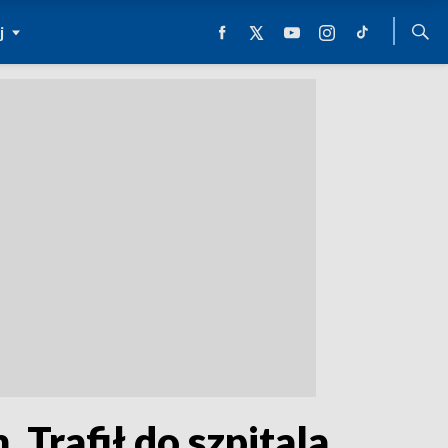
j
Trafił do szpitala