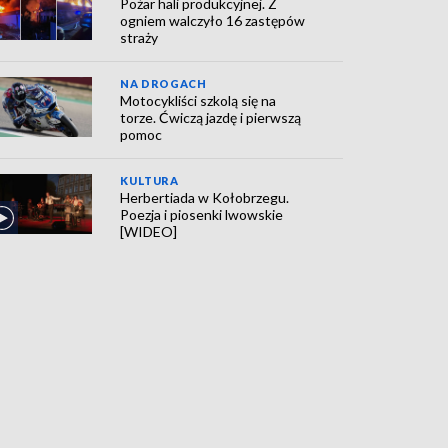
Pożar hali produkcyjnej. Z
ogniem walczyło 16 zastępów
straży
NA DROGACH
Motocykliści szkolą się na
torze. Ćwiczą jazdę i pierwszą
pomoc
KULTURA
Herbertiada w Kołobrzegu.
Poezja i piosenki lwowskie
[WIDEO]