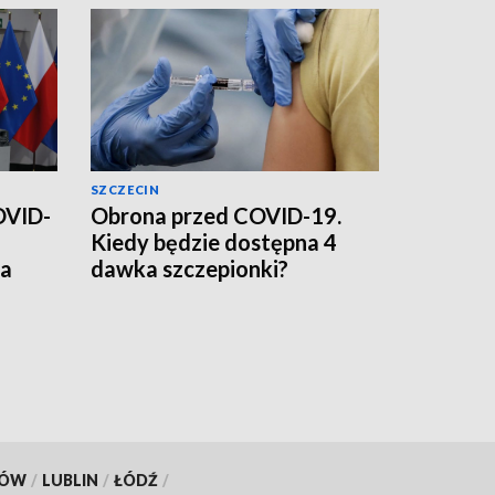
SZCZECIN
OVID-
Obrona przed COVID-19.
Kiedy będzie dostępna 4
ia
dawka szczepionki?
KÓW
/
LUBLIN
/
ŁÓDŹ
/