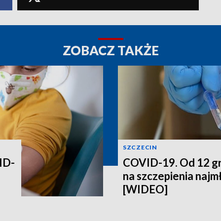
ZOBACZ TAKŻE
SZCZECIN
ID-
COVID-19. Od 12 gr
na szczepienia najm
[WIDEO]