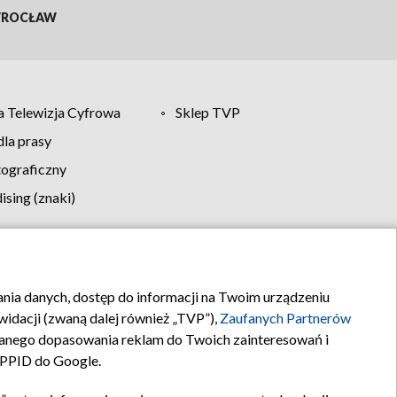
ROCŁAW
 Telewizja Cyfrowa
Sklep TVP
la prasy
tograficzny
sing (znaki)
klamy
Kontakt
rania danych, dostęp do informacji na Twoim urządzeniu
idacji (zwaną dalej również „TVP”),
Zaufanych Partnerów
anego dopasowania reklam do Twoich zainteresowań i
a PPID do Google.