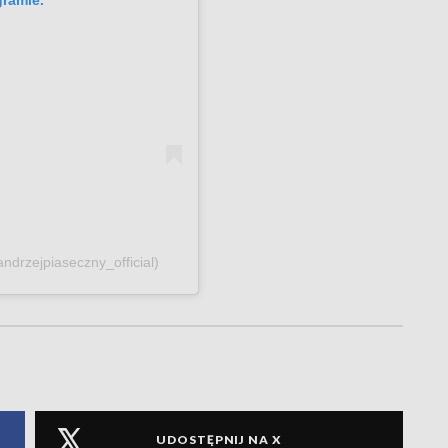
gramie.
ndrzejpiaseczny_official)
UDOSTĘPNIJ NA X