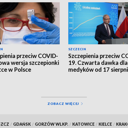
IN
SZCZECIN
pienia przeciw COVID-
Szczepienia przeciw C
owa wersja szczepionki
19. Czwarta dawka dla
ce w Polsce
medyków od 17 sierpn
[WIDEO]
ZOBACZ WIĘCEJ
SZCZ
/
GDAŃSK
/
GORZÓW WLKP.
/
KATOWICE
/
KIELCE
/
KRA