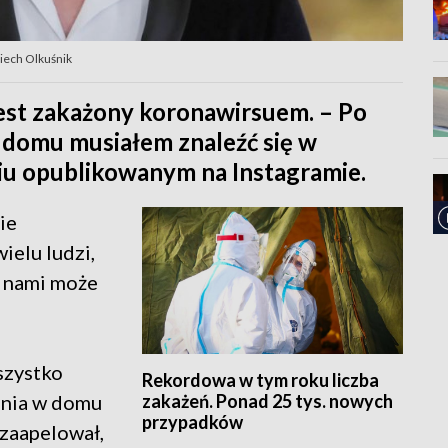
iech Olkuśnik
jest zakażony koronawirsuem. – Po
 domu musiałem znaleźć się w
niu opublikowanym na Instagramie.
ie
ielu ludzi,
z nami może
wszystko
Rekordowa w tym roku liczba
zakażeń. Ponad 25 tys. nowych
ania w domu
przypadków
 zaapelował,