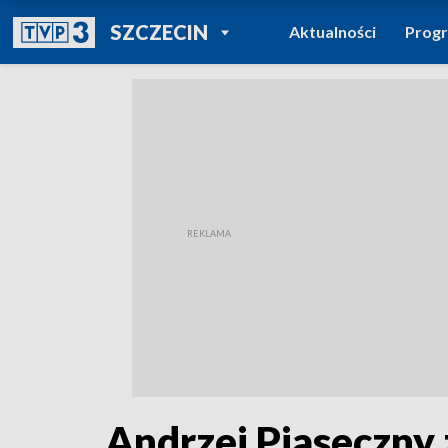
POWRÓT DO
SZCZECIN
Aktualności
Prog
TVP REGIONY
Andrzej Piaseczny 