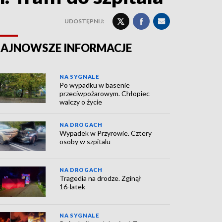
UDOSTĘPNIJ:
AJNOWSZE INFORMACJE
NA SYGNALE
Po wypadku w basenie
przeciwpożarowym. Chłopiec
walczy o życie
NA DROGACH
Wypadek w Przyrowie. Cztery
osoby w szpitalu
NA DROGACH
Tragedia na drodze. Zginął
16-latek
NA SYGNALE