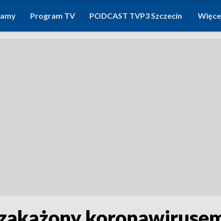
ramy
Program TV
PODCAST TVP3 Szczecin
Więce
zakażony koronawirusem. 