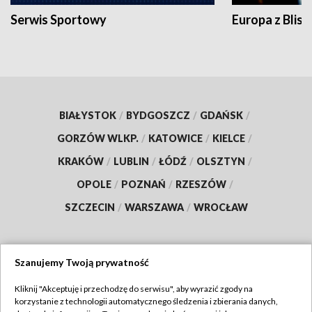
Serwis Sportowy
Europa z Blisk
BIAŁYSTOK
/
BYDGOSZCZ
/
GDAŃSK
/
GORZÓW WLKP.
/
KATOWICE
/
KIELCE
/
KRAKÓW
/
LUBLIN
/
ŁÓDŹ
/
OLSZTYN
/
OPOLE
/
POZNAŃ
/
RZESZÓW
/
SZCZECIN
/
WARSZAWA
/
WROCŁAW
Szanujemy Twoją prywatność
Dołącz do nas:
Kliknij "Akceptuję i przechodzę do serwisu", aby wyrazić zgody na
korzystanie z technologii automatycznego śledzenia i zbierania danych,
TVP