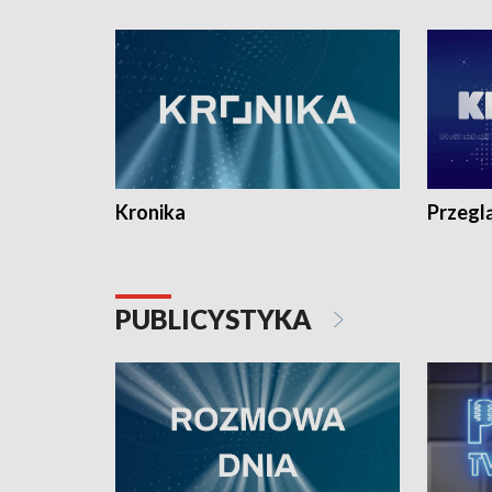
e-mail: kronika@tvp.pl.
e-mail: k
Kronika
Przegl
PUBLICYSTYKA