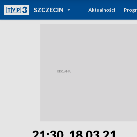
POWRÓT DO
SZCZECIN
Aktualności
Prog
TVP REGIONY
21:30, 18.03.21