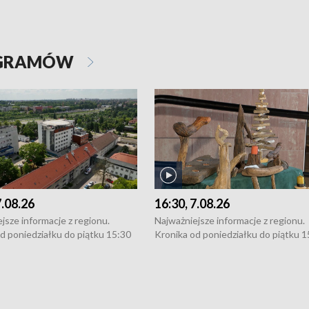
OGRAMÓW
7.08.26
16:30, 7.08.26
jsze informacje z regionu.
Najważniejsze informacje z regionu.
d poniedziałku do piątku 15:30
Kronika od poniedziałku do piątku 1
16:30 (+ rozmowa), 18:30, 21:30.
(flesz), 16:30 (+ rozmowa), 18:30, 21
y i święta 15:30 i 16:30
W weekendy i święta 15:30 i 16:30
8:30 i 21:30. Dziennikarze czekają
(flesz), 18:30 i 21:30. Dziennikarze c
a zgłoszenia: Szczecin - tel. 91-
na Państwa zgłoszenia: Szczecin - te
0, Koszalin - tel. 94-34-50-054,
4 8-10-400, Koszalin - tel. 94-34-50