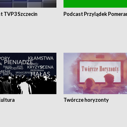
t TVP3 Szczecin
Podcast Przylądek Pomera
Kultura
Twórcze horyzonty