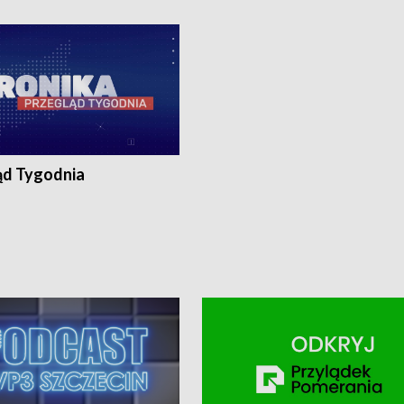
ronika@tvp.pl.
e-mail: kronika@tvp.pl.
ąd Tygodnia