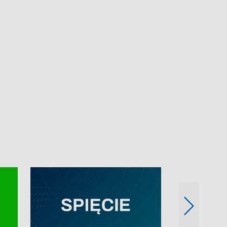
e-mail: kronika@tvp.pl.
e-mail: kronika@t