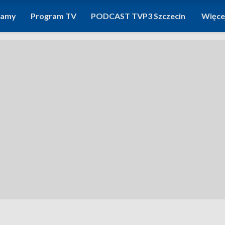
ramy
Program TV
PODCAST TVP3 Szczecin
Więce