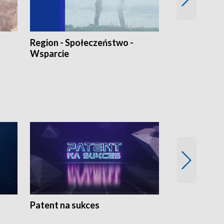
Region - Społeczeństwo -
Bez Barier
Wsparcie
Patent na sukces
Rolnictwo w 