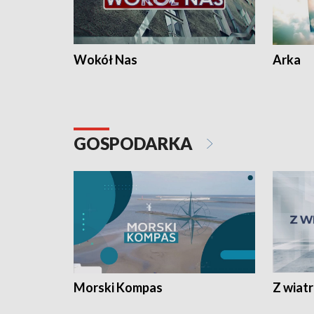
Wokół Nas
Arka
GOSPODARKA
Morski Kompas
Z wiat