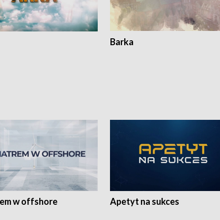
Barka
rem w offshore
Apetyt na sukces