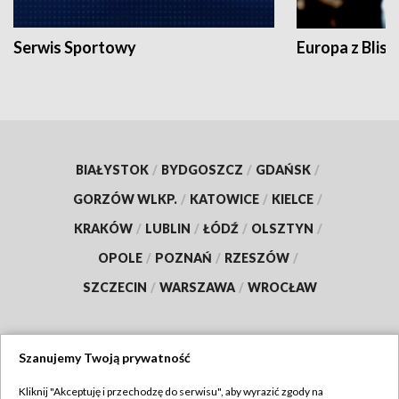
Serwis Sportowy
Europa z Blisk
BIAŁYSTOK
/
BYDGOSZCZ
/
GDAŃSK
/
GORZÓW WLKP.
/
KATOWICE
/
KIELCE
/
KRAKÓW
/
LUBLIN
/
ŁÓDŹ
/
OLSZTYN
/
OPOLE
/
POZNAŃ
/
RZESZÓW
/
SZCZECIN
/
WARSZAWA
/
WROCŁAW
Szanujemy Twoją prywatność
Dołącz do nas:
Kliknij "Akceptuję i przechodzę do serwisu", aby wyrazić zgody na