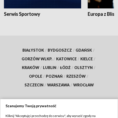
Serwis Sportowy
Europa z Blisk
BIAŁYSTOK
/
BYDGOSZCZ
/
GDAŃSK
/
GORZÓW WLKP.
/
KATOWICE
/
KIELCE
/
KRAKÓW
/
LUBLIN
/
ŁÓDŹ
/
OLSZTYN
/
OPOLE
/
POZNAŃ
/
RZESZÓW
/
SZCZECIN
/
WARSZAWA
/
WROCŁAW
Szanujemy Twoją prywatność
Dołącz do nas:
Kliknij "Akceptuję i przechodzę do serwisu", aby wyrazić zgody na