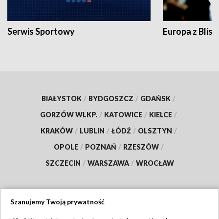
Serwis Sportowy
Europa z Blisk
BIAŁYSTOK
/
BYDGOSZCZ
/
GDAŃSK
/
GORZÓW WLKP.
/
KATOWICE
/
KIELCE
/
KRAKÓW
/
LUBLIN
/
ŁÓDŹ
/
OLSZTYN
/
OPOLE
/
POZNAŃ
/
RZESZÓW
/
SZCZECIN
/
WARSZAWA
/
WROCŁAW
Szanujemy Twoją prywatność
Dołącz do nas: