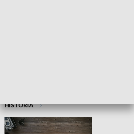
NAUKA I EDUKACJA
Z indeksem w ręku
Droga po suk
HISTORIA