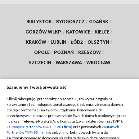
BIAŁYSTOK
/
BYDGOSZCZ
/
GDAŃSK
/
GORZÓW WLKP.
/
KATOWICE
/
KIELCE
/
KRAKÓW
/
LUBLIN
/
ŁÓDŹ
/
OLSZTYN
/
OPOLE
/
POZNAŃ
/
RZESZÓW
/
SZCZECIN
/
WARSZAWA
/
WROCŁAW
Szanujemy Twoją prywatność
Dołącz do nas:
Kliknij "Akceptuję i przechodzę do serwisu", aby wyrazić zgody na
korzystanie z technologii automatycznego śledzenia i zbierania danych,
TVP
dostęp do informacji na Twoim urządzeniu końcowym i ich
Abonament TVP
przechowywanie oraz na przetwarzanie Twoich danych osobowych przez
Regulamin TVP
nas, czyli Telewizję Polską S.A. w likwidacji (zwaną dalej również „TVP”),
Emisja w TVP
Polityka prywatności
Zaufanych Partnerów z IAB* (1201 firm)
oraz pozostałych
Zaufanych
Partnerów TVP (93 firm)
, w celach marketingowych (w tym do
Centrum informacji TVP
Moje zgody
zautomatyzowanego dopasowania reklam do Twoich zainteresowań i