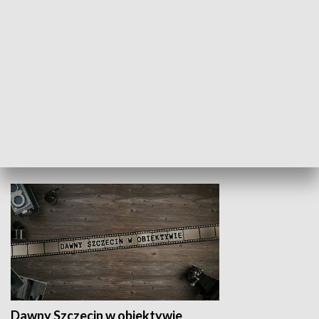
Z indeksem w ręku
Droga po suk
HISTORIA
Dawny Szczecin w obiektywie