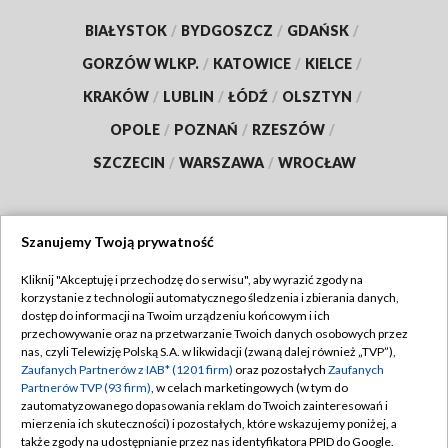
BIAŁYSTOK
/
BYDGOSZCZ
/
GDAŃSK
/
GORZÓW WLKP.
/
KATOWICE
/
KIELCE
/
KRAKÓW
/
LUBLIN
/
ŁÓDŹ
/
OLSZTYN
/
OPOLE
/
POZNAŃ
/
RZESZÓW
/
SZCZECIN
/
WARSZAWA
/
WROCŁAW
Szanujemy Twoją prywatność
Dołącz do nas:
Kliknij "Akceptuję i przechodzę do serwisu", aby wyrazić zgody na
korzystanie z technologii automatycznego śledzenia i zbierania danych,
TVP
dostęp do informacji na Twoim urządzeniu końcowym i ich
Abonament TVP
przechowywanie oraz na przetwarzanie Twoich danych osobowych przez
Regulamin TVP
nas, czyli Telewizję Polską S.A. w likwidacji (zwaną dalej również „TVP”),
Emisja w TVP
Polityka prywatności
Zaufanych Partnerów z IAB* (1201 firm)
oraz pozostałych
Zaufanych
Partnerów TVP (93 firm)
, w celach marketingowych (w tym do
Centrum informacji TVP
Moje zgody
zautomatyzowanego dopasowania reklam do Twoich zainteresowań i
mierzenia ich skuteczności) i pozostałych, które wskazujemy poniżej, a
Naziemna Telewizja Cyfrowa
Pomoc
także zgody na udostępnianie przez nas identyfikatora PPID do Google.