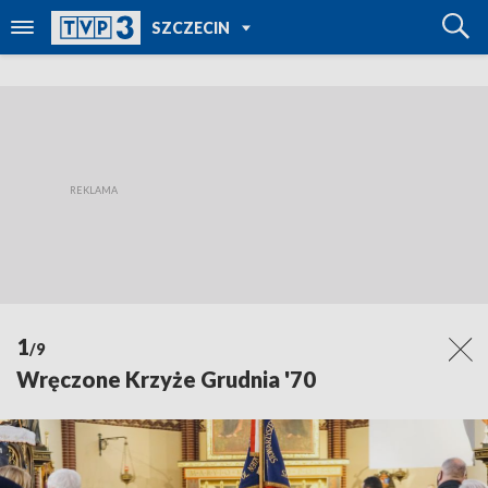
POWRÓT DO
SZCZECIN
TVP REGIONY
1
/9
Wręczone Krzyże Grudnia '70