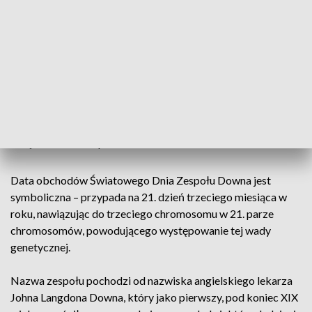
z nimi, tak by zapewnić im należne miejsce w społeczeństwie.
Organizatorzy namawiają, by dla wyrażenia solidarności z
osobami z zespołem Downa założyć dziś kolorowe
skarpetki, najlepiej nie do pary. Wskazane są też inne
elementów garderoby rzucające się w oczy i niepasujące do
siebie. Ma to przypomnieć społeczeństwu, że między nami
żyją osoby, które na co dzień zmagają się z poczuciem
odrębności i niedopasowania.
Data obchodów Światowego Dnia Zespołu Downa jest
symboliczna – przypada na 21. dzień trzeciego miesiąca w
roku, nawiązując do trzeciego chromosomu w 21. parze
chromosomów, powodującego występowanie tej wady
genetycznej.
Nazwa zespołu pochodzi od nazwiska angielskiego lekarza
Johna Langdona Downa, który jako pierwszy, pod koniec XIX