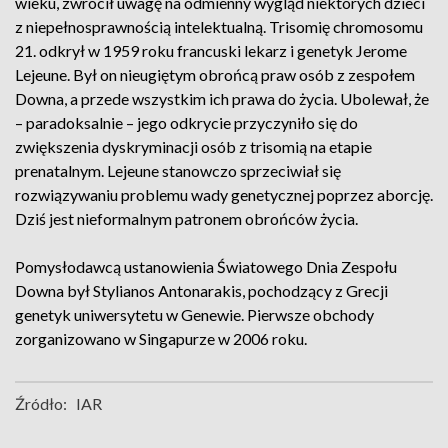
wieku, zwrócił uwagę na odmienny wygląd niektórych dzieci
z niepełnosprawnością intelektualną. Trisomię chromosomu
21. odkrył w 1959 roku francuski lekarz i genetyk Jerome
Lejeune. Był on nieugiętym obrońcą praw osób z zespołem
Downa, a przede wszystkim ich prawa do życia. Ubolewał, że
– paradoksalnie – jego odkrycie przyczyniło się do
zwiększenia dyskryminacji osób z trisomią na etapie
prenatalnym. Lejeune stanowczo sprzeciwiał się
rozwiązywaniu problemu wady genetycznej poprzez aborcję.
Dziś jest nieformalnym patronem obrońców życia.
Pomysłodawcą ustanowienia Światowego Dnia Zespołu
Downa był Stylianos Antonarakis, pochodzący z Grecji
genetyk uniwersytetu w Genewie. Pierwsze obchody
zorganizowano w Singapurze w 2006 roku.
Źródło:
IAR