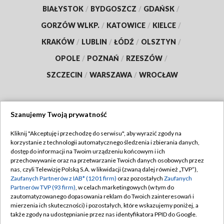
BIAŁYSTOK
/
BYDGOSZCZ
/
GDAŃSK
/
GORZÓW WLKP.
/
KATOWICE
/
KIELCE
/
KRAKÓW
/
LUBLIN
/
ŁÓDŹ
/
OLSZTYN
/
OPOLE
/
POZNAŃ
/
RZESZÓW
/
SZCZECIN
/
WARSZAWA
/
WROCŁAW
Szanujemy Twoją prywatność
Dołącz do nas:
Kliknij "Akceptuję i przechodzę do serwisu", aby wyrazić zgody na
korzystanie z technologii automatycznego śledzenia i zbierania danych,
TVP
dostęp do informacji na Twoim urządzeniu końcowym i ich
Abonament TVP
przechowywanie oraz na przetwarzanie Twoich danych osobowych przez
Regulamin TVP
nas, czyli Telewizję Polską S.A. w likwidacji (zwaną dalej również „TVP”),
Emisja w TVP
Polityka prywatności
Zaufanych Partnerów z IAB* (1201 firm)
oraz pozostałych
Zaufanych
Partnerów TVP (93 firm)
, w celach marketingowych (w tym do
Centrum informacji TVP
Moje zgody
zautomatyzowanego dopasowania reklam do Twoich zainteresowań i
mierzenia ich skuteczności) i pozostałych, które wskazujemy poniżej, a
Naziemna Telewizja Cyfrowa
Pomoc
także zgody na udostępnianie przez nas identyfikatora PPID do Google.