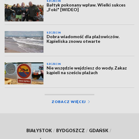
SZCZECIN
Bałtyk pokonany wpław. Wielki sukces
,,Foki" [WIDEO]
SZCZECIN
Dobra wiadomość dla plażowiczów.
Kąpieliska znowu otwarte
SZCZECIN
Nie wszędzie wejdziesz do wody. Zakaz
kąpieli na sześciu plażach
ZOBACZ WIĘCEJ
BIAŁYSTOK
/
BYDGOSZCZ
/
GDAŃSK
/