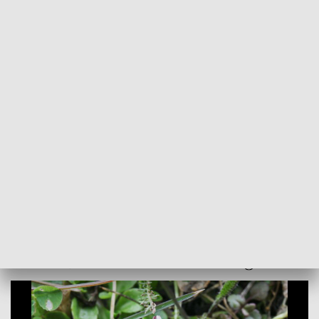
POWRÓT DO
SZCZECIN
TVP REGIONY
Coraz dłuższe dni i wyższa temperatura.
Żegnaj zimo, witaj wiosno [WIDEO]
2021-03-21
Izabela Kozdraś / kb