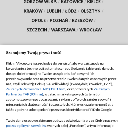
GORZÓW WLKP.
/
KATOWICE
/
KIELCE
/
KRAKÓW
/
LUBLIN
/
ŁÓDŹ
/
OLSZTYN
/
OPOLE
/
POZNAŃ
/
RZESZÓW
/
SZCZECIN
/
WARSZAWA
/
WROCŁAW
Szanujemy Twoją prywatność
Dołącz do nas:
Kliknij "Akceptuję i przechodzę do serwisu", aby wyrazić zgody na
korzystanie z technologii automatycznego śledzenia i zbierania danych,
TVP
dostęp do informacji na Twoim urządzeniu końcowym i ich
Abonament TVP
przechowywanie oraz na przetwarzanie Twoich danych osobowych przez
Regulamin TVP
nas, czyli Telewizję Polską S.A. w likwidacji (zwaną dalej również „TVP”),
Emisja w TVP
Polityka prywatności
Zaufanych Partnerów z IAB* (1201 firm)
oraz pozostałych
Zaufanych
Partnerów TVP (93 firm)
, w celach marketingowych (w tym do
Centrum informacji TVP
Moje zgody
zautomatyzowanego dopasowania reklam do Twoich zainteresowań i
mierzenia ich skuteczności) i pozostałych, które wskazujemy poniżej, a
Naziemna Telewizja Cyfrowa
Pomoc
także zgody na udostępnianie przez nas identyfikatora PPID do Google.
Sklep TVP
Biuro reklamy
Twoje dane osobowe zbierane podczas odwiedzania przez Ciebie naszych
Rada Programowa
Kontakt
poszczególnych serwisów
zwanych dalej „Portalem”, w tym informacje