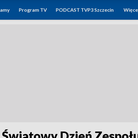
ramy
Program TV
PODCAST TVP3 Szczecin
Więce
 Światowy Dzień Zespołu