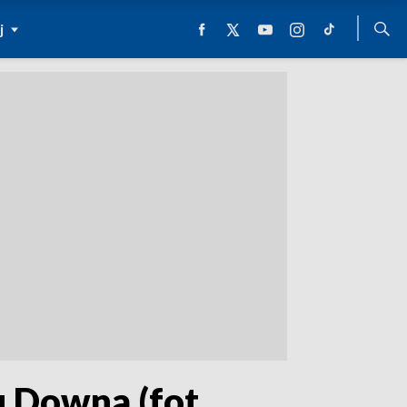
j
 Downa (fot.