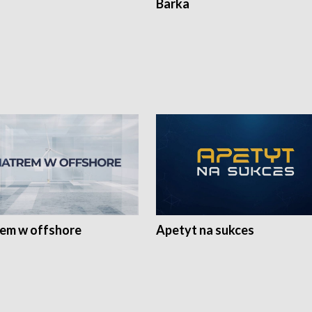
Barka
rem w offshore
Apetyt na sukces