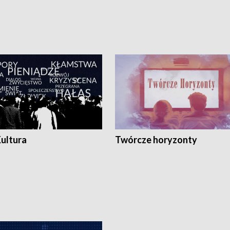
Kultura
Twórcze horyzonty