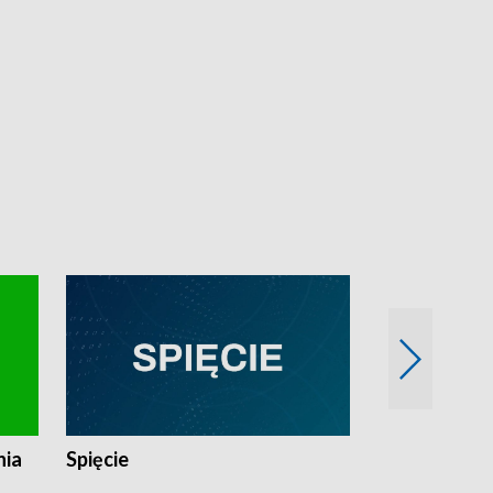
nia
Spięcie
Niedziałkow