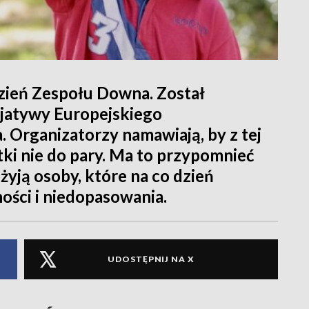
zień Zespołu Downa. Został
cjatywy Europejskiego
 Organizatorzy namawiają, by z tej
tki nie do pary. Ma to przypomnieć
żyją osoby, które na co dzień
ości i niedopasowania.
UDOSTĘPNIJ NA X