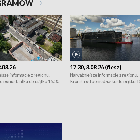
OGRAMÓW
8.08.26
17:30, 8.08.26 (flesz)
jsze informacje z regionu.
Najważniejsze informacje z regionu.
d poniedziałku do piątku 15:30
Kronika od poniedziałku do piątku 1
16:30 (+ rozmowa), 18:30, 21:30.
(flesz), 16:30 (+ rozmowa), 18:30, 21
y i święta 15:30 i 16:30
W weekendy i święta 15:30 i 16:30
8:30 i 21:30. Dziennikarze czekają
(flesz), 18:30 i 21:30. Dziennikarze c
a zgłoszenia: Szczecin - tel. 91-
na Państwa zgłoszenia: Szczecin - te
0, Koszalin - tel. 94-34-50-054,
4 8-10-400, Koszalin - tel. 94-34-50
ronika@tvp.pl.
e-mail: kronika@tvp.pl.