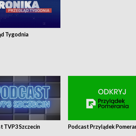
ąd Tygodnia
t TVP3 Szczecin
Podcast Przylądek Pomera