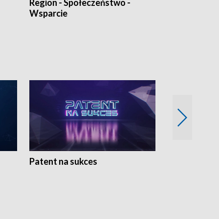
Region - Społeczeństwo -
Bez Barier
Wsparcie
Patent na sukces
Rolnictwo w 