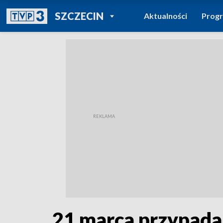
POWRÓT DO
SZCZECIN
Aktualności
Prog
TVP REGIONY
21 marca przypada