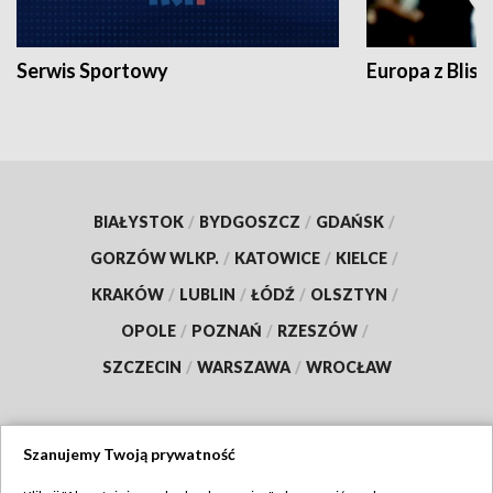
Serwis Sportowy
Europa z Blisk
BIAŁYSTOK
/
BYDGOSZCZ
/
GDAŃSK
/
GORZÓW WLKP.
/
KATOWICE
/
KIELCE
/
KRAKÓW
/
LUBLIN
/
ŁÓDŹ
/
OLSZTYN
/
OPOLE
/
POZNAŃ
/
RZESZÓW
/
SZCZECIN
/
WARSZAWA
/
WROCŁAW
Szanujemy Twoją prywatność
Dołącz do nas: