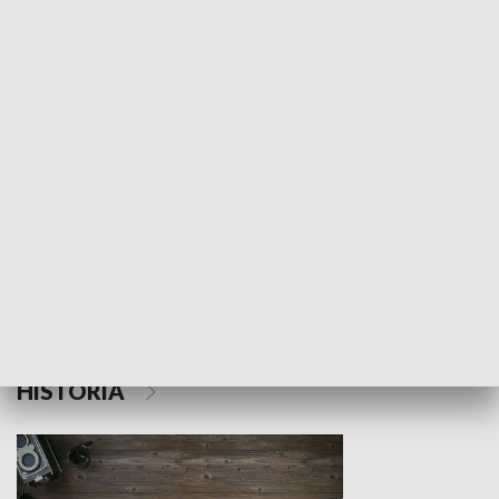
NAUKA I EDUKACJA
Z indeksem w ręku
Droga po suk
HISTORIA